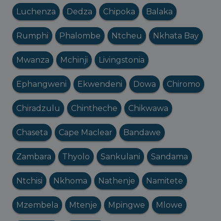
Luchenza
Dedza
Chipoka
Balaka
Rumphi
Phalombe
Ntcheu
Nkhata Bay
Mwanza
Mchinji
Livingstonia
Ephangweni
Ekwendeni
Dowa
Chiromo
Chiradzulu
Chintheche
Chikwawa
Chaseta
Cape Maclear
Bandawe
Zambara
Thyolo
Sankulani
Sandama
Ntchisi
Nkhoma
Nathenje
Namitete
Mzembela
Mtenje
Mpingwe
Mlowe