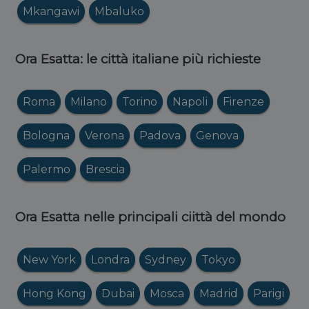
Mkangawi
Mbaluko
Ora Esatta: le città italiane più richieste
Roma
Milano
Torino
Napoli
Firenze
Bologna
Verona
Padova
Genova
Palermo
Brescia
Ora Esatta nelle principali ciittà del mondo
New York
Londra
Sydney
Tokyo
Hong Kong
Dubai
Mosca
Madrid
Parigi