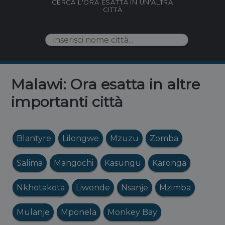
CERCA L'ORA ESATTA IN UN'ALTRA
CITTÀ
Malawi: Ora esatta in altre
importanti città
Blantyre
Lilongwe
Mzuzu
Zomba
Salima
Mangochi
Kasungu
Karonga
Nkhotakota
Liwonde
Nsanje
Mzimba
Mulanje
Mponela
Monkey Bay