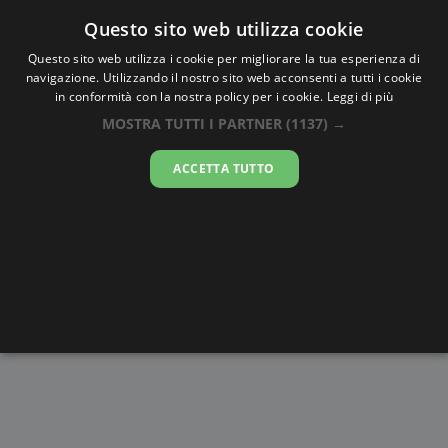
Oraesatta
.co
Questo sito web utilizza cookie
Questo sito web utilizza i cookie per migliorare la tua esperienza di
navigazione. Utilizzando il nostro sito web acconsenti a tutti i cookie
Ora Esatta
Namitete
in conformità con la nostra policy per i cookie.
Leggi di più
MOSTRA TUTTI I PARTNER
(1137) →
22:38:45
ACCETTA TUTTO
giovedì 6 agosto 2026
Alba e
Disegni da
Fasi lunari
Cronometro
Tramonto
colorare