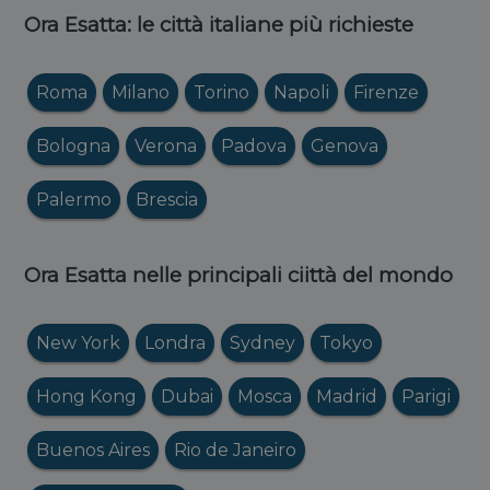
Ora Esatta: le città italiane più richieste
Roma
Milano
Torino
Napoli
Firenze
Bologna
Verona
Padova
Genova
Palermo
Brescia
Ora Esatta nelle principali ciittà del mondo
New York
Londra
Sydney
Tokyo
Hong Kong
Dubai
Mosca
Madrid
Parigi
Buenos Aires
Rio de Janeiro