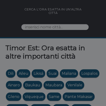
CERCA L'ORA ESATTA IN UN'ALTRA
CITTÀ
Timor Est: Ora esatta in
altre importanti città
Dili
Aileu
Likisá
Suai
Maliana
Lospalos
Ainaro
Baukau
Maubara
Venilale
Gleno
Viqueque
Same
Pante Makasar