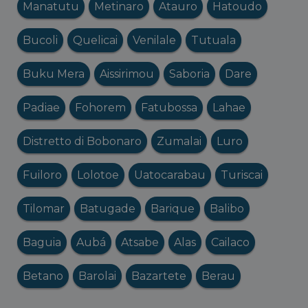
Manatutu
Metinaro
Atauro
Hatoudo
Bucoli
Quelicai
Venilale
Tutuala
Buku Mera
Aissirimou
Saboria
Dare
Padiae
Fohorem
Fatubossa
Lahae
Distretto di Bobonaro
Zumalai
Luro
Fuiloro
Lolotoe
Uatocarabau
Turiscai
Tilomar
Batugade
Barique
Balibo
Baguia
Aubá
Atsabe
Alas
Cailaco
Betano
Barolai
Bazartete
Berau