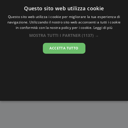
Oraesatta
.co
Questo sito web utilizza cookie
Questo sito web utilizza i cookie per migliorare la tua esperienza di
navigazione. Utilizzando il nostro sito web acconsenti a tutti i cookie
Ora Esatta
Barolai
in conformità con la nostra policy per i cookie.
Leggi di più
MOSTRA TUTTI I PARTNER
(1137) →
04:05:29
ACCETTA TUTTO
sabato 8 agosto 2026
Alba e
Disegni da
Fasi lunari
Cronometro
Tramonto
colorare