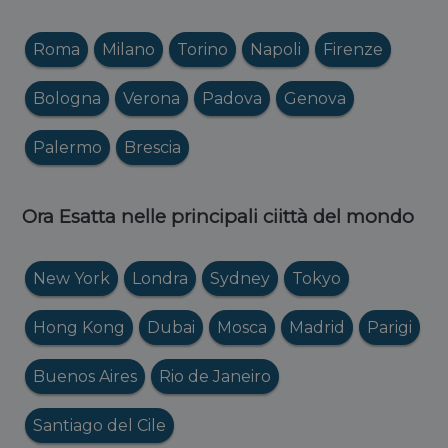
Roma
Milano
Torino
Napoli
Firenze
Bologna
Verona
Padova
Genova
Palermo
Brescia
Ora Esatta nelle principali ciittà del mondo
New York
Londra
Sydney
Tokyo
Hong Kong
Dubai
Mosca
Madrid
Parigi
Buenos Aires
Rio de Janeiro
Santiago del Cile