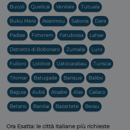
Bucoli
Quelicai
Venilale
Tutuala
Buku Mera
Aissirimou
Saboria
Dare
Padiae
Fohorem
Fatubossa
Lahae
Distretto di Bobonaro
Zumalai
Luro
Fuiloro
Lolotoe
Uatocarabau
Turiscai
Tilomar
Batugade
Barique
Balibo
Baguia
Aubá
Atsabe
Alas
Cailaco
Betano
Barolai
Bazartete
Berau
Ora Esatta: le città italiane più richieste