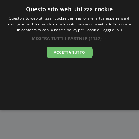
Oraesatta
.co
Questo sito web utilizza cookie
Questo sito web utilizza i cookie per migliorare la tua esperienza di
navigazione. Utilizzando il nostro sito web acconsenti a tutti i cookie
Ora Esatta
Bonthe
in conformità con la nostra policy per i cookie.
Leggi di più
MOSTRA TUTTI I PARTNER
(1137) →
05:55:33
ACCETTA TUTTO
sabato 8 agosto 2026
Alba e
Disegni da
Fasi lunari
Cronometro
Tramonto
colorare