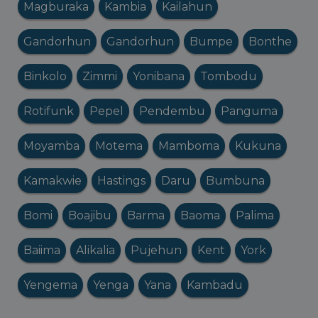
Magburaka
Kambia
Kailahun
Gandorhun
Gandorhun
Bumpe
Bonthe
Binkolo
Zimmi
Yonibana
Tombodu
Rotifunk
Pepel
Pendembu
Panguma
Moyamba
Motema
Mamboma
Kukuna
Kamakwie
Hastings
Daru
Bumbuna
Bomi
Boajibu
Barma
Baoma
Palima
Baiima
Alikalia
Pujehun
Kent
York
Yengema
Yenga
Yana
Kambadu