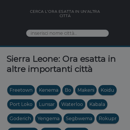
CERCA L'ORA ESATTA IN UN'ALTRA
CITTÀ
Sierra Leone: Ora esatta in
altre importanti città
Freetown
Kenema
Bo
Makeni
Koidu
Port Loko
Lunsar
Waterloo
Kabala
Goderich
Yengema
Segbwema
Rokupr