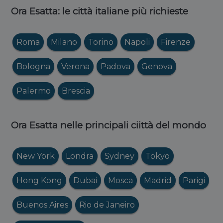
Ora Esatta: le città italiane più richieste
Roma
Milano
Torino
Napoli
Firenze
Bologna
Verona
Padova
Genova
Palermo
Brescia
Ora Esatta nelle principali ciittà del mondo
New York
Londra
Sydney
Tokyo
Hong Kong
Dubai
Mosca
Madrid
Parigi
Buenos Aires
Rio de Janeiro