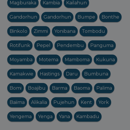
Magburaka
Kambia
Kailahun
Gandorhun
Gandorhun
Bumpe
Bonthe
Binkolo
Zimmi
Yonibana
Tombodu
Rotifunk
Pepel
Pendembu
Panguma
Moyamba
Motema
Mamboma
Kukuna
Kamakwie
Hastings
Daru
Bumbuna
Bomi
Boajibu
Barma
Baoma
Palima
Baiima
Alikalia
Pujehun
Kent
York
Yengema
Yenga
Yana
Kambadu