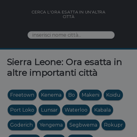
CERCA L'ORA ESATTA IN UN'ALTRA
CITTÀ
Sierra Leone: Ora esatta in
altre importanti città
Freetown
Kenema
Bo
Makeni
Koidu
Port Loko
Lunsar
Waterloo
Kabala
Goderich
Yengema
Segbwema
Rokupr