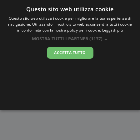
Oraesatta
.co
Questo sito web utilizza cookie
Questo sito web utilizza i cookie per migliorare la tua esperienza di
navigazione. Utilizzando il nostro sito web acconsenti a tutti i cookie
Ora Esatta
Yonibana
in conformità con la nostra policy per i cookie.
Leggi di più
MOSTRA TUTTI I PARTNER
(1137) →
23:40:39
ACCETTA TUTTO
sabato 8 agosto 2026
Alba e
Disegni da
Fasi lunari
Cronometro
Tramonto
colorare