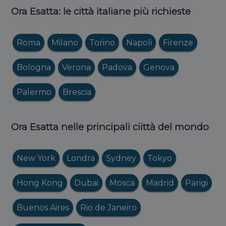
Ora Esatta: le città italiane più richieste
Roma
Milano
Torino
Napoli
Firenze
Bologna
Verona
Padova
Genova
Palermo
Brescia
Ora Esatta nelle principali ciittà del mondo
New York
Londra
Sydney
Tokyo
Hong Kong
Dubai
Mosca
Madrid
Parigi
Buenos Aires
Rio de Janeiro