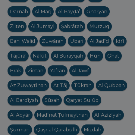
Darnah
Al Marj
Al Bayḑā’
Gharyan
Zliten
Al Jumayl
Şabrātah
Murzuq
Bani Walid
Zuwārah
Ubari
Al Jadīd
Idrī
Tājūrā’
Nālūt
Al Burayqah
Hūn
Ghat
Brak
Zintan
Yafran
Al Jawf
Az Zuwaytīnah
At Tāj
Tūkrah
Al Qubbah
Al Bardīyah
Sūsah
Qaryat Sulūq
Al Abyār
Madīnat Ţulmaythah
Al ‘Azīzīyah
Şurmān
Qaşr al Qarabūllī
Mizdah