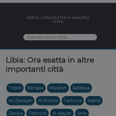
CERCA L'ORA ESATTA IN UN'ALTRA
CITTÀ
Libia: Ora esatta in altre
importanti città
Tripoli
Bengasi
Mişrātah
Ajdabiya
Az Zāwīyah
Al Khums
Tarhuna
Sabhā
Zawiya
Tobruch
Al Ajaylat
Sirte