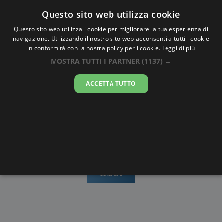
Oraesatta
.co
Questo sito web utilizza cookie
Questo sito web utilizza i cookie per migliorare la tua esperienza di
navigazione. Utilizzando il nostro sito web acconsenti a tutti i cookie
Ora Esatta
Brak
in conformità con la nostra policy per i cookie.
Leggi di più
MOSTRA TUTTI I PARTNER
(1137) →
07:21:46
ACCETTA TUTTO
lunedì 10 agosto 2026
Mappe e
Alba e
Calendari
Cronometro
stradario
Tramonto
Disegni da
colorare