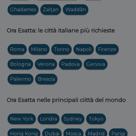
Ghadames
Zalţan
Waddān
Ora Esatta: le città italiane più richieste
Roma
Milano
Torino
Napoli
Firenze
Bologna
Verona
Padova
Genova
Palermo
Brescia
Ora Esatta nelle principali ciittà del mondo
New York
Londra
Sydney
Tokyo
Hong Kong
Dubai
Mosca
Madrid
Parigi