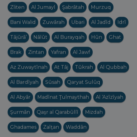
Zliten
Al Jumayl
Şabrātah
Murzuq
Bani Walid
Zuwārah
Ubari
Al Jadīd
Idrī
Tājūrā’
Nālūt
Al Burayqah
Hūn
Ghat
Brak
Zintan
Yafran
Al Jawf
Az Zuwaytīnah
At Tāj
Tūkrah
Al Qubbah
Al Bardīyah
Sūsah
Qaryat Sulūq
Al Abyār
Madīnat Ţulmaythah
Al ‘Azīzīyah
Şurmān
Qaşr al Qarabūllī
Mizdah
Ghadames
Zalţan
Waddān