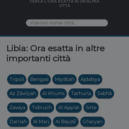
CERCA L'ORA ESATTA IN UN'ALTRA
CITTÀ
Libia: Ora esatta in altre
importanti città
Tripoli
Bengasi
Mişrātah
Ajdabiya
Az Zāwīyah
Al Khums
Tarhuna
Sabhā
Zawiya
Tobruch
Al Ajaylat
Sirte
Darnah
Al Marj
Al Bayḑā’
Gharyan