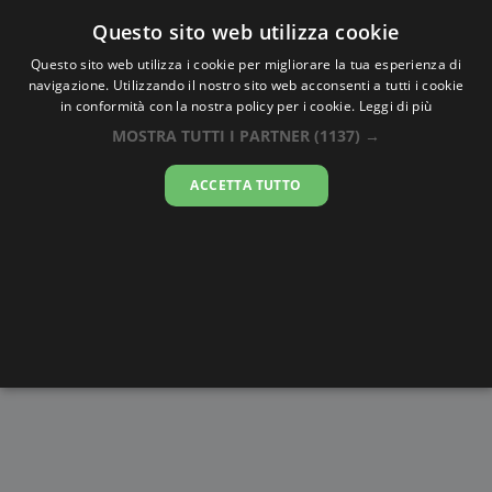
Oraesatta
.co
Questo sito web utilizza cookie
Questo sito web utilizza i cookie per migliorare la tua esperienza di
navigazione. Utilizzando il nostro sito web acconsenti a tutti i cookie
Ora Esatta
Tripoli
in conformità con la nostra policy per i cookie.
Leggi di più
MOSTRA TUTTI I PARTNER
(1137) →
10:49:50
ACCETTA TUTTO
giovedì 6 agosto 2026
Alba e
Disegni da
Fasi lunari
Cronometro
Tramonto
colorare