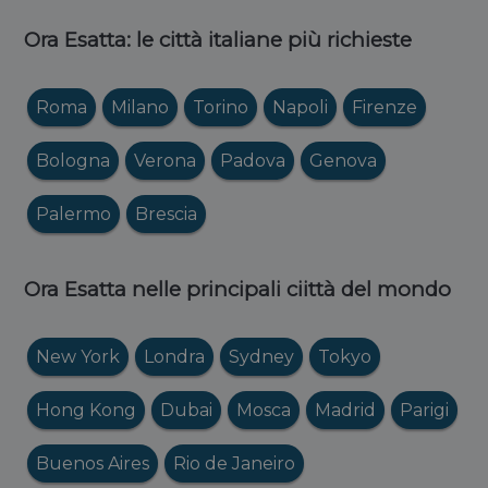
Ora Esatta: le città italiane più richieste
Roma
Milano
Torino
Napoli
Firenze
Bologna
Verona
Padova
Genova
Palermo
Brescia
Ora Esatta nelle principali ciittà del mondo
New York
Londra
Sydney
Tokyo
Hong Kong
Dubai
Mosca
Madrid
Parigi
Buenos Aires
Rio de Janeiro