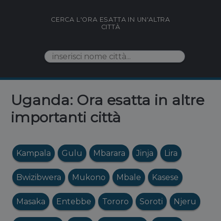
CERCA L'ORA ESATTA IN UN'ALTRA
CITTÀ
Uganda: Ora esatta in altre
importanti città
Kampala
Gulu
Mbarara
Jinja
Lira
Bwizibwera
Mukono
Mbale
Kasese
Masaka
Entebbe
Tororo
Soroti
Njeru