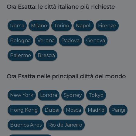
Ora Esatta: le città italiane più richieste
Roma
Milano
Torino
Napoli
Firenze
Bologna
Verona
Padova
Genova
Palermo
Brescia
Ora Esatta nelle principali ciittà del mondo
New York
Londra
Sydney
Tokyo
Hong Kong
Dubai
Mosca
Madrid
Parigi
Buenos Aires
Rio de Janeiro