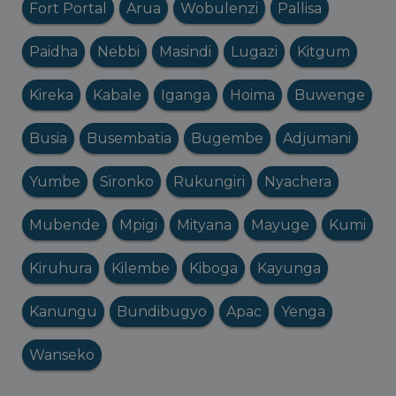
Fort Portal
Arua
Wobulenzi
Pallisa
Paidha
Nebbi
Masindi
Lugazi
Kitgum
Kireka
Kabale
Iganga
Hoima
Buwenge
Busia
Busembatia
Bugembe
Adjumani
Yumbe
Sironko
Rukungiri
Nyachera
Mubende
Mpigi
Mityana
Mayuge
Kumi
Kiruhura
Kilembe
Kiboga
Kayunga
Kanungu
Bundibugyo
Apac
Yenga
Wanseko