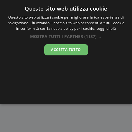
Oraesatta
.co
Questo sito web utilizza cookie
Questo sito web utilizza i cookie per migliorare la tua esperienza di
navigazione. Utilizzando il nostro sito web acconsenti a tutti i cookie
Ora Esatta
Bwizibwera
in conformità con la nostra policy per i cookie.
Leggi di più
MOSTRA TUTTI I PARTNER
(1137) →
13:39:28
ACCETTA TUTTO
sabato 8 agosto 2026
Alba e
Disegni da
Fasi lunari
Cronometro
Tramonto
colorare