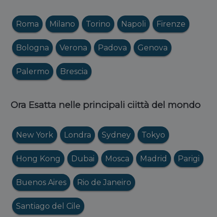
Roma
Milano
Torino
Napoli
Firenze
Bologna
Verona
Padova
Genova
Palermo
Brescia
Ora Esatta nelle principali ciittà del mondo
New York
Londra
Sydney
Tokyo
Hong Kong
Dubai
Mosca
Madrid
Parigi
Buenos Aires
Rio de Janeiro
Santiago del Cile