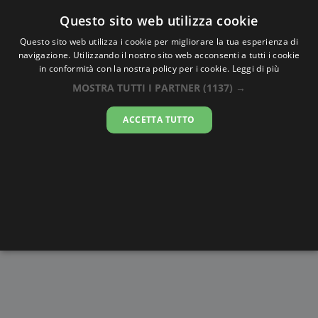
Oraesatta
.co
Questo sito web utilizza cookie
Questo sito web utilizza i cookie per migliorare la tua esperienza di
navigazione. Utilizzando il nostro sito web acconsenti a tutti i cookie
Ora Esatta
Kabale
in conformità con la nostra policy per i cookie.
Leggi di più
MOSTRA TUTTI I PARTNER
(1137) →
16:04:10
ACCETTA TUTTO
giovedì 6 agosto 2026
Alba e
Disegni da
Fasi lunari
Cronometro
Tramonto
colorare