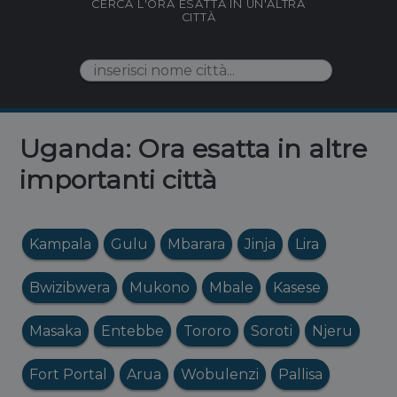
CERCA L'ORA ESATTA IN UN'ALTRA
CITTÀ
Uganda: Ora esatta in altre
importanti città
Kampala
Gulu
Mbarara
Jinja
Lira
Bwizibwera
Mukono
Mbale
Kasese
Masaka
Entebbe
Tororo
Soroti
Njeru
Fort Portal
Arua
Wobulenzi
Pallisa