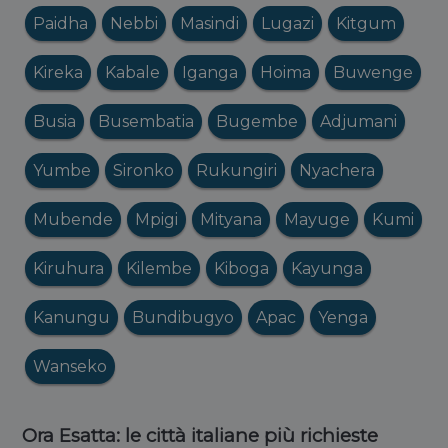
Paidha
Nebbi
Masindi
Lugazi
Kitgum
Kireka
Kabale
Iganga
Hoima
Buwenge
Busia
Busembatia
Bugembe
Adjumani
Yumbe
Sironko
Rukungiri
Nyachera
Mubende
Mpigi
Mityana
Mayuge
Kumi
Kiruhura
Kilembe
Kiboga
Kayunga
Kanungu
Bundibugyo
Apac
Yenga
Wanseko
Ora Esatta: le città italiane più richieste