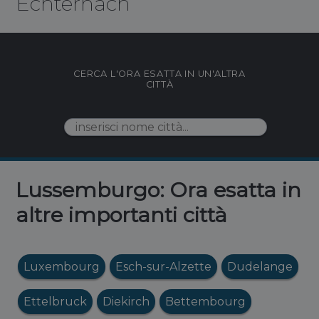
Echternach
CERCA L'ORA ESATTA IN UN'ALTRA
CITTÀ
Lussemburgo: Ora esatta in
altre importanti città
Luxembourg
Esch-sur-Alzette
Dudelange
Ettelbruck
Diekirch
Bettembourg