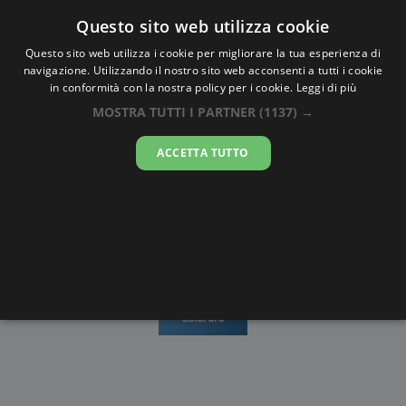
Oraesatta
.co
Questo sito web utilizza cookie
Questo sito web utilizza i cookie per migliorare la tua esperienza di
navigazione. Utilizzando il nostro sito web acconsenti a tutti i cookie
Ora Esatta
Echternach
in conformità con la nostra policy per i cookie.
Leggi di più
MOSTRA TUTTI I PARTNER
(1137) →
09:41:10
ACCETTA TUTTO
domenica 9 agosto 2026
Mappe e
Alba e
Calendari
Cronometro
stradario
Tramonto
Disegni da
colorare