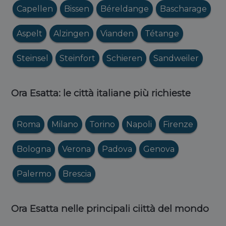
Capellen
Bissen
Béreldange
Bascharage
Aspelt
Alzingen
Vianden
Tétange
Steinsel
Steinfort
Schieren
Sandweiler
Ora Esatta: le città italiane più richieste
Roma
Milano
Torino
Napoli
Firenze
Bologna
Verona
Padova
Genova
Palermo
Brescia
Ora Esatta nelle principali ciittà del mondo