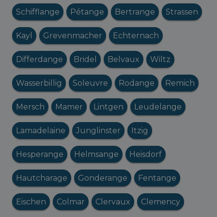
Schifflange
Pétange
Bertrange
Strassen
Kayl
Grevenmacher
Echternach
Differdange
Bridel
Belvaux
Wiltz
Wasserbillig
Soleuvre
Rodange
Remich
Mersch
Mamer
Lintgen
Leudelange
Lamadelaine
Junglinster
Itzig
Hesperange
Helmsange
Heisdorf
Hautcharage
Gonderange
Fentange
Eischen
Colmar
Clervaux
Clemency