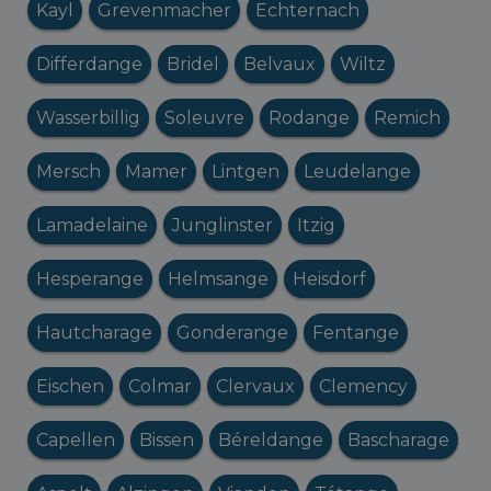
Kayl
Grevenmacher
Echternach
Differdange
Bridel
Belvaux
Wiltz
Wasserbillig
Soleuvre
Rodange
Remich
Mersch
Mamer
Lintgen
Leudelange
Lamadelaine
Junglinster
Itzig
Hesperange
Helmsange
Heisdorf
Hautcharage
Gonderange
Fentange
Eischen
Colmar
Clervaux
Clemency
Capellen
Bissen
Béreldange
Bascharage