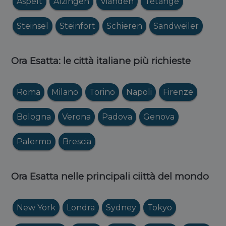
Aspelt
Alzingen
Vianden
Tétange
Steinsel
Steinfort
Schieren
Sandweiler
Ora Esatta: le città italiane più richieste
Roma
Milano
Torino
Napoli
Firenze
Bologna
Verona
Padova
Genova
Palermo
Brescia
Ora Esatta nelle principali ciittà del mondo
New York
Londra
Sydney
Tokyo