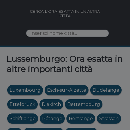
CERCA L'ORA ESATTA IN UN'ALTRA
CITTÀ
Lussemburgo: Ora esatta in
altre importanti città
Luxembourg
Esch-sur-Alzette
Dudelange
Ettelbruck
Diekirch
Bettembourg
Schifflange
Pétange
Bertrange
Strassen