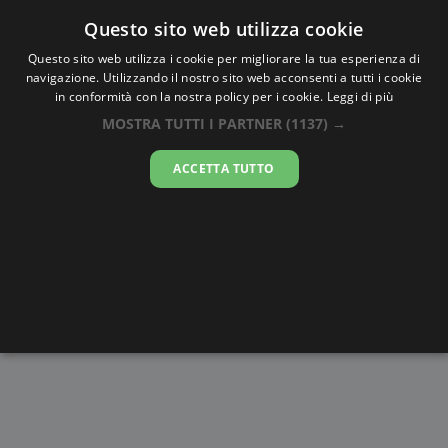
Oraesatta
.co
Questo sito web utilizza cookie
Questo sito web utilizza i cookie per migliorare la tua esperienza di
navigazione. Utilizzando il nostro sito web acconsenti a tutti i cookie
Ora Esatta
Fentange
in conformità con la nostra policy per i cookie.
Leggi di più
MOSTRA TUTTI I PARTNER
(1137) →
14:48:37
ACCETTA TUTTO
giovedì 6 agosto 2026
Alba e
Disegni da
Fasi lunari
Cronometro
Tramonto
colorare