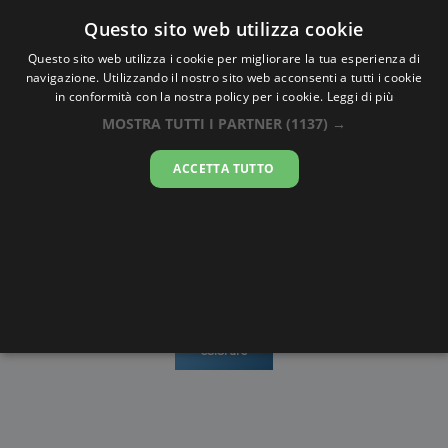
Oraesatta
.co
Questo sito web utilizza cookie
Questo sito web utilizza i cookie per migliorare la tua esperienza di
navigazione. Utilizzando il nostro sito web acconsenti a tutti i cookie
Ora Esatta
Fort Worth
in conformità con la nostra policy per i cookie.
Leggi di più
MOSTRA TUTTI I PARTNER
(1137) →
05:32:07
ACCETTA TUTTO
domenica 9 agosto 2026
Mappe e
Alba e
Calendari
Cronometro
stradario
Tramonto
Disegni da
colorare