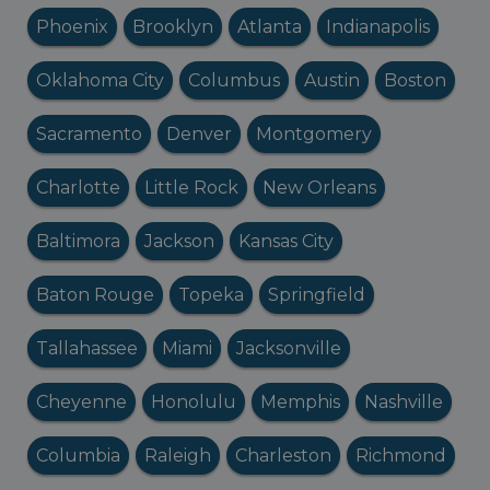
Phoenix
Brooklyn
Atlanta
Indianapolis
Oklahoma City
Columbus
Austin
Boston
Sacramento
Denver
Montgomery
Charlotte
Little Rock
New Orleans
Baltimora
Jackson
Kansas City
Baton Rouge
Topeka
Springfield
Tallahassee
Miami
Jacksonville
Cheyenne
Honolulu
Memphis
Nashville
Columbia
Raleigh
Charleston
Richmond