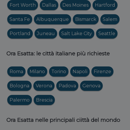
Fort Worth
Dallas
Des Moines
Hartford
Santa Fe
Albuquerque
Bismarck
Salem
Portland
Juneau
Salt Lake City
Seattle
Ora Esatta: le città italiane più richieste
Roma
Milano
Torino
Napoli
Firenze
Bologna
Verona
Padova
Genova
Palermo
Brescia
Ora Esatta nelle principali ciittà del mondo