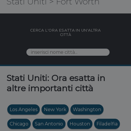
Stati Uniti
>
Fort Worth
CERCA L'ORA ESATTA IN UN'ALTRA
CITTÀ
Stati Uniti: Ora esatta in
altre importanti città
Los Angeles
New York
Washington
Chicago
San Antonio
Houston
Filadelfia