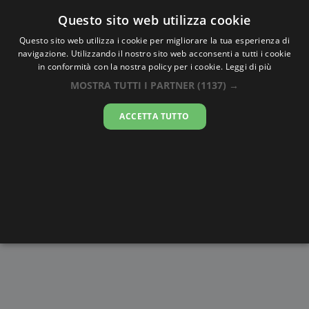
Oraesatta
.co
Questo sito web utilizza cookie
Questo sito web utilizza i cookie per migliorare la tua esperienza di
navigazione. Utilizzando il nostro sito web acconsenti a tutti i cookie
Ora Esatta
Santa Fe
in conformità con la nostra policy per i cookie.
Leggi di più
MOSTRA TUTTI I PARTNER
(1137) →
22:44:21
ACCETTA TUTTO
mercoledì 5 agosto 2026
Alba e
Disegni da
Fasi lunari
Cronometro
Tramonto
colorare