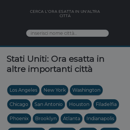
CERCA L'ORA ESATTA IN UN'ALTRA
CITTÀ
Stati Uniti: Ora esatta in
altre importanti città
Los Angeles
New York
Washington
Chicago
San Antonio
Houston
Filadelfia
Phoenix
Brooklyn
Atlanta
Indianapolis