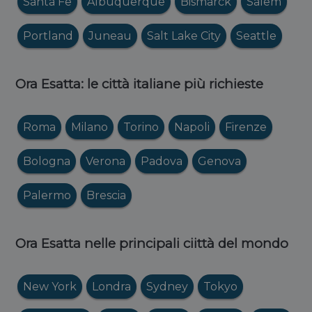
Santa Fe
Albuquerque
Bismarck
Salem
Portland
Juneau
Salt Lake City
Seattle
Ora Esatta: le città italiane più richieste
Roma
Milano
Torino
Napoli
Firenze
Bologna
Verona
Padova
Genova
Palermo
Brescia
Ora Esatta nelle principali ciittà del mondo
New York
Londra
Sydney
Tokyo