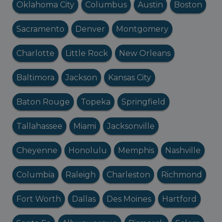
Oklahoma City
Columbus
Austin
Boston
Sacramento
Denver
Montgomery
Charlotte
Little Rock
New Orleans
Baltimora
Jackson
Kansas City
Baton Rouge
Topeka
Springfield
Tallahassee
Miami
Jacksonville
Cheyenne
Honolulu
Memphis
Nashville
Columbia
Raleigh
Charleston
Richmond
Fort Worth
Dallas
Des Moines
Hartford