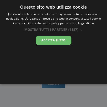
Oraesatta
.co
Questo sito web utilizza cookie
Questo sito web utilizza i cookie per migliorare la tua esperienza di
navigazione. Utilizzando il nostro sito web acconsenti a tutti i cookie
Ora Esatta
Foumbouni
in conformità con la nostra policy per i cookie.
Leggi di più
MOSTRA TUTTI I PARTNER
(1137) →
15:45:28
ACCETTA TUTTO
domenica 9 agosto 2026
Mappe e
Alba e
Calendari
Cronometro
stradario
Tramonto
Disegni da
colorare