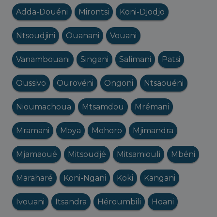
Adda-Douéni
Mirontsi
Koni-Djodjo
Ntsoudjini
Ouanani
Vouani
Vanambouani
Singani
Salimani
Patsi
Oussivo
Ourovéni
Ongoni
Ntsaouéni
Nioumachoua
Mtsamdou
Mrémani
Mramani
Moya
Mohoro
Mjimandra
Mjamaoué
Mitsoudjé
Mitsamiouli
Mbéni
Maraharé
Koni-Ngani
Koki
Kangani
Ivouani
Itsandra
Héroumbili
Hoani