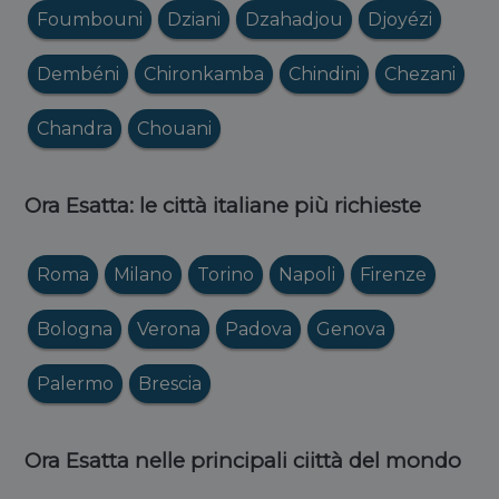
Foumbouni
Dziani
Dzahadjou
Djoyézi
Dembéni
Chironkamba
Chindini
Chezani
Chandra
Chouani
Ora Esatta: le città italiane più richieste
Roma
Milano
Torino
Napoli
Firenze
Bologna
Verona
Padova
Genova
Palermo
Brescia
Ora Esatta nelle principali ciittà del mondo