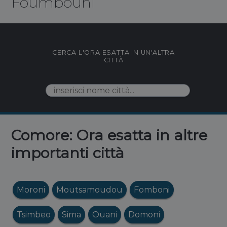
Foumbouni
CERCA L'ORA ESATTA IN UN'ALTRA
CITTÀ
Comore: Ora esatta in altre
importanti città
Moroni
Moutsamoudou
Fomboni
Tsimbeo
Sima
Ouani
Domoni