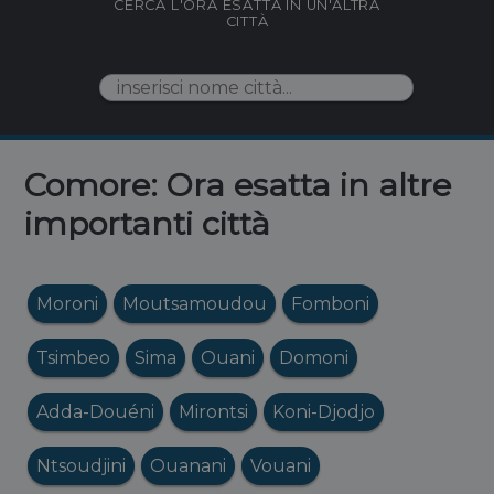
CERCA L'ORA ESATTA IN UN'ALTRA
CITTÀ
Comore: Ora esatta in altre
importanti città
Moroni
Moutsamoudou
Fomboni
Tsimbeo
Sima
Ouani
Domoni
Adda-Douéni
Mirontsi
Koni-Djodjo
Ntsoudjini
Ouanani
Vouani