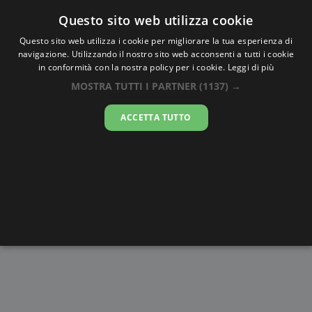
Oraesatta
.co
Questo sito web utilizza cookie
Questo sito web utilizza i cookie per migliorare la tua esperienza di
navigazione. Utilizzando il nostro sito web acconsenti a tutti i cookie
Ora Esatta
Mramani
in conformità con la nostra policy per i cookie.
Leggi di più
MOSTRA TUTTI I PARTNER
(1137) →
05:45:36
ACCETTA TUTTO
sabato 8 agosto 2026
Alba e
Disegni da
Fasi lunari
Cronometro
Tramonto
colorare