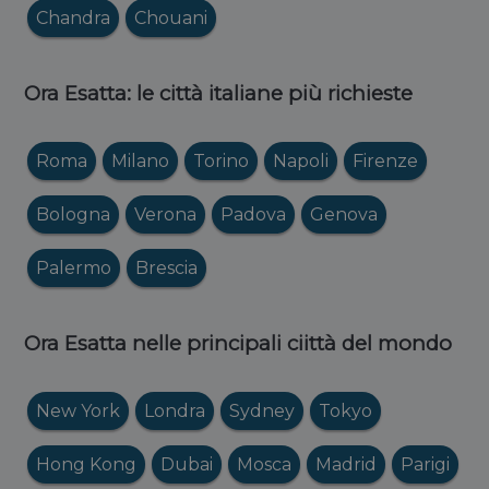
Chandra
Chouani
Ora Esatta: le città italiane più richieste
Roma
Milano
Torino
Napoli
Firenze
Bologna
Verona
Padova
Genova
Palermo
Brescia
Ora Esatta nelle principali ciittà del mondo
New York
Londra
Sydney
Tokyo
Hong Kong
Dubai
Mosca
Madrid
Parigi