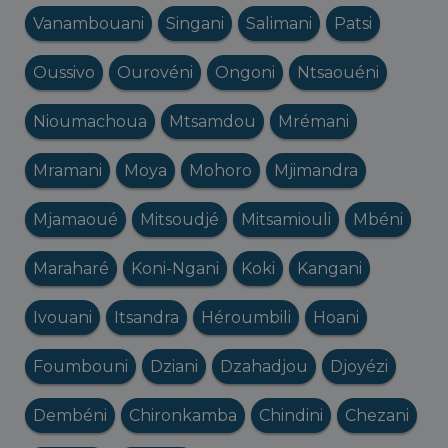
Vanambouani
Singani
Salimani
Patsi
Oussivo
Ourovéni
Ongoni
Ntsaouéni
Nioumachoua
Mtsamdou
Mrémani
Mramani
Moya
Mohoro
Mjimandra
Mjamaoué
Mitsoudjé
Mitsamiouli
Mbéni
Maraharé
Koni-Ngani
Koki
Kangani
Ivouani
Itsandra
Héroumbili
Hoani
Foumbouni
Dziani
Dzahadjou
Djoyézi
Dembéni
Chironkamba
Chindini
Chezani