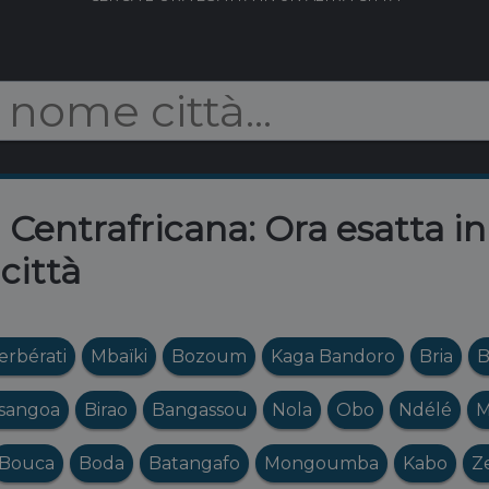
Centrafricana: Ora esatta in 
città
erbérati
Mbaïki
Bozoum
Kaga Bandoro
Bria
B
sangoa
Birao
Bangassou
Nola
Obo
Ndélé
M
Bouca
Boda
Batangafo
Mongoumba
Kabo
Z