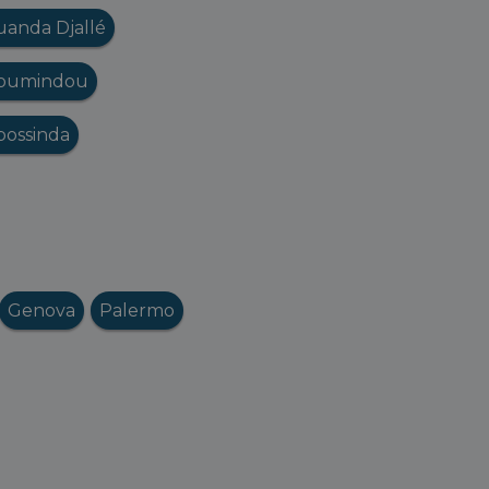
anda Djallé
oumindou
bossinda
Genova
Palermo