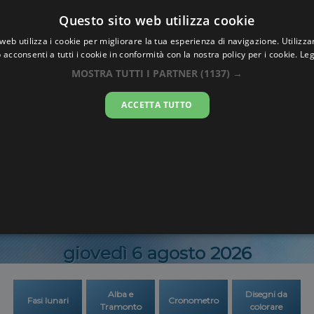
Oraesatta
Questo sito web utilizza cookie
.co
web utilizza i cookie per migliorare la tua esperienza di navigazione. Utilizza
 acconsenti a tutti i cookie in conformità con la nostra policy per i cookie.
Leg
Ora Esatta
Gordil
MOSTRA TUTTI I PARTNER
(1137) →
ACCETTA TUTTO
05:12:3
giovedì 6 agosto 2026
Alba e
Disegni da
Fasi lunari
Cronometro
Tramonto
colorare