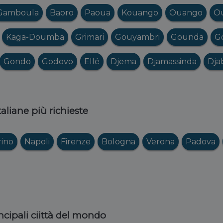
Gamboula
Baoro
Paoua
Kouango
Ouango
Ou
Kaga-Doumba
Grimari
Gouyambri
Gounda
G
Gondo
Godovo
Ellé
Djema
Djamassinda
Dja
italiane più richieste
rino
Napoli
Firenze
Bologna
Verona
Padova
ncipali ciittà del mondo