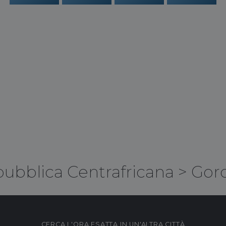
ubblica Centrafricana
>
Gord
CERCA L'ORA ESATTA IN UN'ALTRA CITTÀ