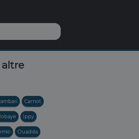
altre
ambari
Carnot
obaye
Ippy
emio
Ouadda