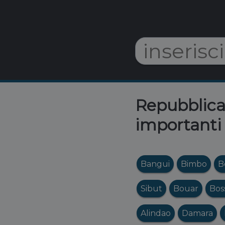
Repubblica 
importanti 
Bangui
Bimbo
B
Sibut
Bouar
Bos
Alindao
Damara