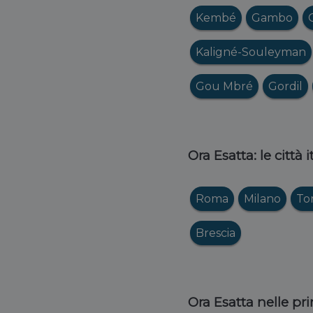
Kembé
Gambo
Kaligné-Souleyman
Gou Mbré
Gordil
Ora Esatta: le città 
Roma
Milano
To
Brescia
Ora Esatta nelle pri