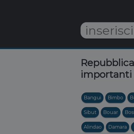
Repubblica 
importanti 
Bangui
Bimbo
B
Sibut
Bouar
Bos
Alindao
Damara