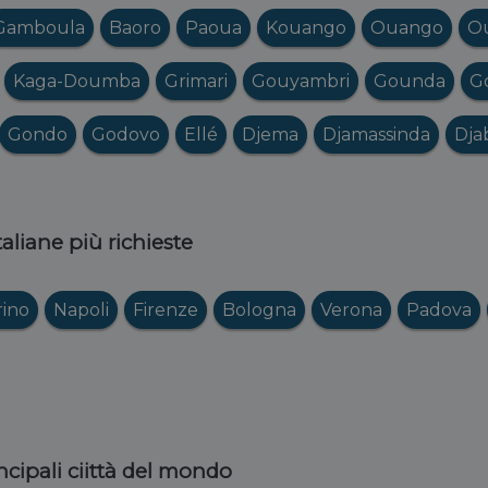
Gamboula
Baoro
Paoua
Kouango
Ouango
Ou
Kaga-Doumba
Grimari
Gouyambri
Gounda
G
Gondo
Godovo
Ellé
Djema
Djamassinda
Dja
italiane più richieste
rino
Napoli
Firenze
Bologna
Verona
Padova
ncipali ciittà del mondo