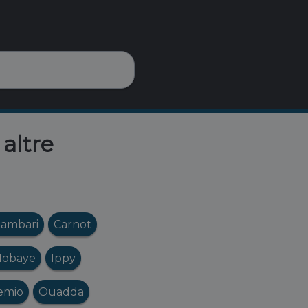
altre
ambari
Carnot
obaye
Ippy
emio
Ouadda