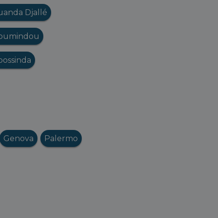
anda Djallé
oumindou
bossinda
Genova
Palermo