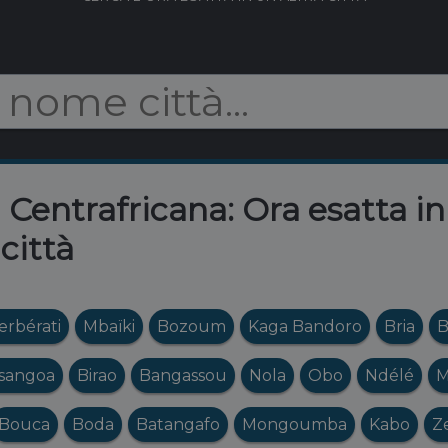
Centrafricana: Ora esatta in 
città
erbérati
Mbaïki
Bozoum
Kaga Bandoro
Bria
B
sangoa
Birao
Bangassou
Nola
Obo
Ndélé
M
Bouca
Boda
Batangafo
Mongoumba
Kabo
Z