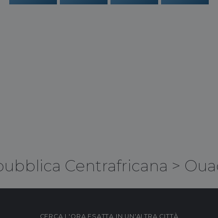
ubblica Centrafricana
>
Oua
CERCA L'ORA ESATTA IN UN'ALTRA CITTÀ