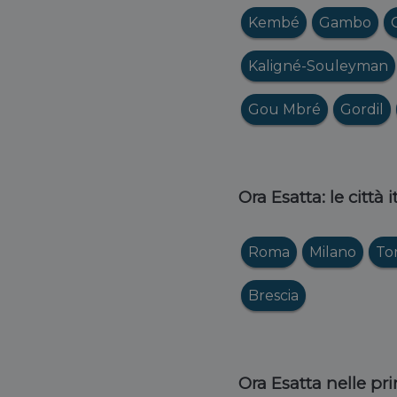
Kembé
Gambo
Kaligné-Souleyman
Gou Mbré
Gordil
Ora Esatta: le città 
Roma
Milano
To
Brescia
Ora Esatta nelle pri