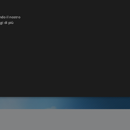
ndo il nostro
gi di più
a
0