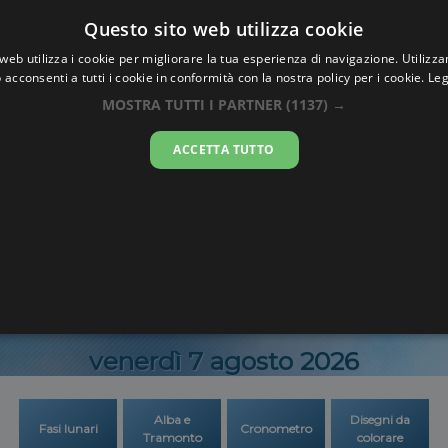
Oraesatta
Questo sito web utilizza cookie
.co
web utilizza i cookie per migliorare la tua esperienza di navigazione. Utilizza
 acconsenti a tutti i cookie in conformità con la nostra policy per i cookie.
Leg
Ora Esatta
Ouadd
MOSTRA TUTTI I PARTNER
(1137) →
ACCETTA TUTTO
23:59:0
venerdì 7 agosto 2026
Alba e
Disegni da
Fasi lunari
Cronometro
Tramonto
colorare