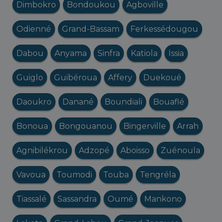
Dimbokro
Bondoukou
Agboville
Odienné
Grand-Bassam
Ferkessédougou
Dabou
Anyama
Sinfra
Katiola
Issia
Guiglo
Guibéroua
Affery
Duekoué
Daoukro
Danané
Boundiali
Bouaflé
Bonoua
Bongouanou
Bingerville
Arrah
Agnibilékrou
Adzopé
Aboisso
Zuénoula
Vavoua
Toumodi
Touba
Tengréla
Tiassalé
Sassandra
Oumé
Mankono