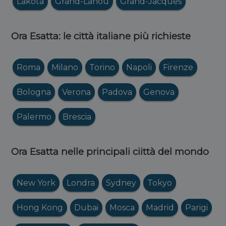
Lakota
Grand-Lahou
Grand-Jacques
Ora Esatta: le città italiane più richieste
Roma
Milano
Torino
Napoli
Firenze
Bologna
Verona
Padova
Genova
Palermo
Brescia
Ora Esatta nelle principali ciittà del mondo
New York
Londra
Sydney
Tokyo
Hong Kong
Dubai
Mosca
Madrid
Parigi