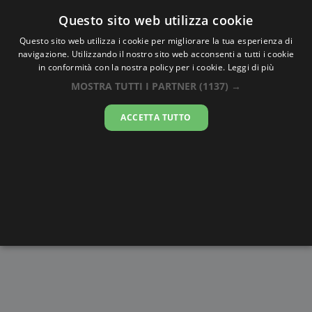
Oraesatta
.co
Questo sito web utilizza cookie
Questo sito web utilizza i cookie per migliorare la tua esperienza di
navigazione. Utilizzando il nostro sito web acconsenti a tutti i cookie
Ora Esatta
Grand-Bassam
in conformità con la nostra policy per i cookie.
Leggi di più
MOSTRA TUTTI I PARTNER
(1137) →
17:48:05
ACCETTA TUTTO
giovedì 6 agosto 2026
Alba e
Disegni da
Fasi lunari
Cronometro
Tramonto
colorare