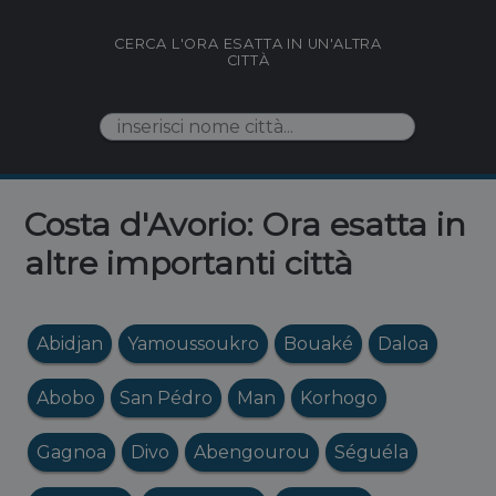
CERCA L'ORA ESATTA IN UN'ALTRA
CITTÀ
Costa d'Avorio: Ora esatta in
altre importanti città
Abidjan
Yamoussoukro
Bouaké
Daloa
Abobo
San Pédro
Man
Korhogo
Gagnoa
Divo
Abengourou
Séguéla