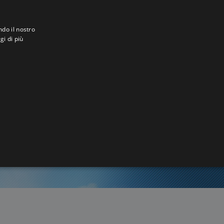
ndo il nostro
gi di più
ukro
4