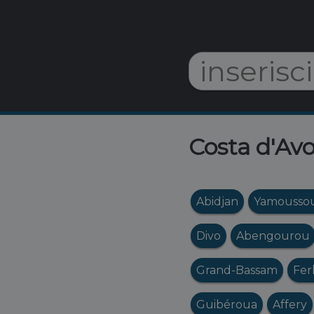
Costa d'Avo
Abidjan
Yamousso
Divo
Abengourou
Grand-Bassam
Fer
Guibéroua
Affery