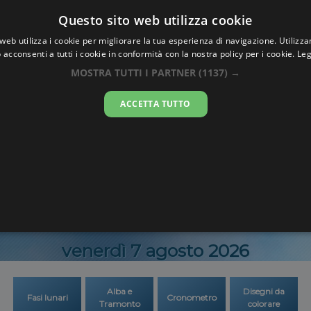
Oraesatta
Questo sito web utilizza cookie
.co
web utilizza i cookie per migliorare la tua esperienza di navigazione. Utilizza
 acconsenti a tutti i cookie in conformità con la nostra policy per i cookie.
Leg
 Esatta
Yamousso
MOSTRA TUTTI I PARTNER
(1137) →
ACCETTA TUTTO
15:59:4
venerdì 7 agosto 2026
Alba e
Disegni da
Fasi lunari
Cronometro
Tramonto
colorare