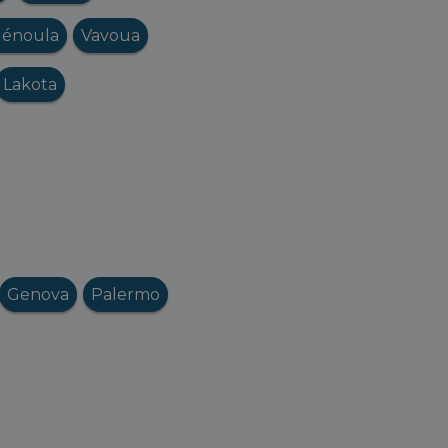
énoula
Vavoua
Lakota
Genova
Palermo