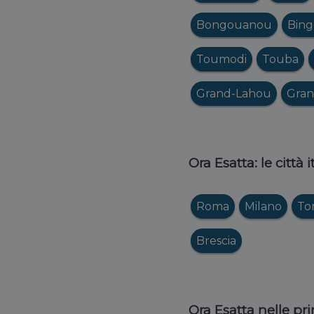
Bongouanou
Bing
Toumodi
Touba
Grand-Lahou
Gran
Ora Esatta: le città 
Roma
Milano
To
Brescia
Ora Esatta nelle pri