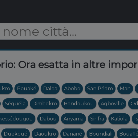
rio: Ora esatta in altre impor
ukro
Bouaké
Daloa
Abobo
San Pédro
Man
Séguéla
Dimbokro
Bondoukou
Agboville
Od
kessédougou
Dabou
Anyama
Sinfra
Katiola
I
Duekoué
Daoukro
Danané
Boundiali
Bouafl