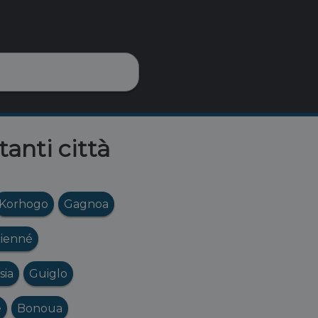
tanti città
Korhogo
Gagnoa
ienné
ssia
Guiglo
é
Bonoua