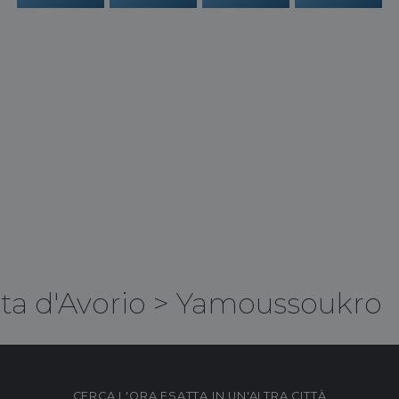
ta d'Avorio
>
Yamoussoukro
CERCA L'ORA ESATTA IN UN'ALTRA CITTÀ