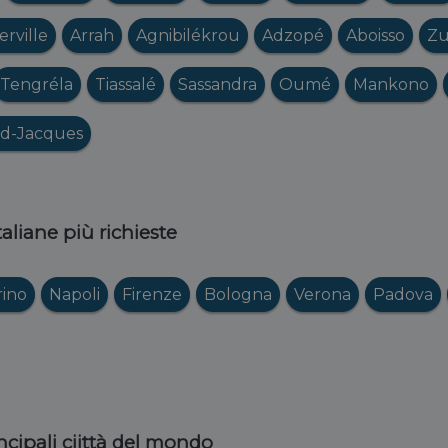
erville
Arrah
Agnibilékrou
Adzopé
Aboisso
Zu
Tengréla
Tiassalé
Sassandra
Oumé
Mankono
d-Jacques
italiane più richieste
rino
Napoli
Firenze
Bologna
Verona
Padova
ncipali ciittà del mondo