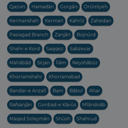
Qazvin
Hamadān
Gorgān
Orūmīyeh
Kermanshah
Kerman
Kahrīz
Zahedan
Pasragad Branch
Zanjān
Bojnūrd
Shahr-e Kord
Saqqez
Sabzevar
Mahābād
Sirjan
Īlām
Neyshābūr
Khorramshahr
Khorramabad
Bandar-e Anzalī
Bam
Bābol
Ahar
Rafsanjān
Gonbad-e Kāvūs
Mīāndoāb
Masjed Soleymān
Shūsh
Shahrud