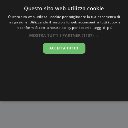
Oraesatta
.co
Questo sito web utilizza cookie
Questo sito web utilizza i cookie per migliorare la tua esperienza di
navigazione. Utilizzando il nostro sito web acconsenti a tutti i cookie
Ora Esatta
Esfahan
in conformità con la nostra policy per i cookie.
Leggi di più
MOSTRA TUTTI I PARTNER
(1137) →
10:38:03
ACCETTA TUTTO
sabato 8 agosto 2026
Alba e
Disegni da
Fasi lunari
Cronometro
Tramonto
colorare