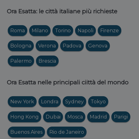
Ora Esatta: le città italiane più richieste
Roma
Milano
Torino
Napoli
Firenze
Bologna
Verona
Padova
Genova
Palermo
Brescia
Ora Esatta nelle principali ciittà del mondo
New York
Londra
Sydney
Tokyo
Hong Kong
Dubai
Mosca
Madrid
Parigi
Buenos Aires
Rio de Janeiro