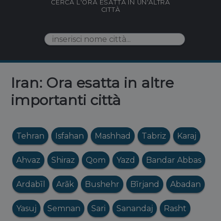
CERCA L'ORA ESATTA IN UN'ALTRA
CITTÀ
Iran: Ora esatta in altre
importanti città
Tehran
Isfahan
Mashhad
Tabriz
Karaj
Ahvaz
Shiraz
Qom
Yazd
Bandar Abbas
Ardabīl
Arāk
Bushehr
Bīrjand
Abadan
Yasuj
Semnan
Sari
Sanandaj
Rasht