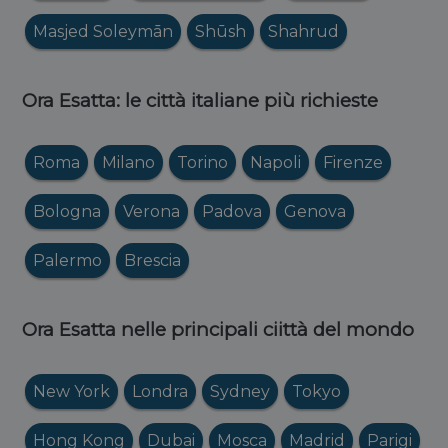
Masjed Soleymān
Shūsh
Shahrud
Ora Esatta: le città italiane più richieste
Roma
Milano
Torino
Napoli
Firenze
Bologna
Verona
Padova
Genova
Palermo
Brescia
Ora Esatta nelle principali ciittà del mondo
New York
Londra
Sydney
Tokyo
Hong Kong
Dubai
Mosca
Madrid
Parigi