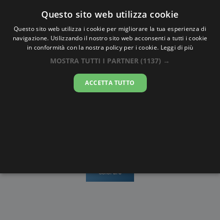
Oraesatta
.co
Questo sito web utilizza cookie
Questo sito web utilizza i cookie per migliorare la tua esperienza di
navigazione. Utilizzando il nostro sito web acconsenti a tutti i cookie
Ora Esatta
Saqqez
in conformità con la nostra policy per i cookie.
Leggi di più
MOSTRA TUTTI I PARTNER
(1137) →
11:12:58
ACCETTA TUTTO
lunedì 10 agosto 2026
Mappe e
Alba e
Calendari
Cronometro
stradario
Tramonto
Disegni da
colorare