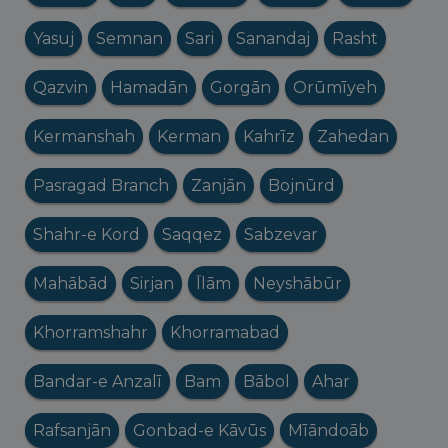
Yasuj
Semnan
Sari
Sanandaj
Rasht
Qazvin
Hamadān
Gorgān
Orūmīyeh
Kermanshah
Kerman
Kahrīz
Zahedan
Pasragad Branch
Zanjān
Bojnūrd
Shahr-e Kord
Saqqez
Sabzevar
Mahābād
Sirjan
Īlām
Neyshābūr
Khorramshahr
Khorramabad
Bandar-e Anzalī
Bam
Bābol
Ahar
Rafsanjān
Gonbad-e Kāvūs
Mīāndoāb