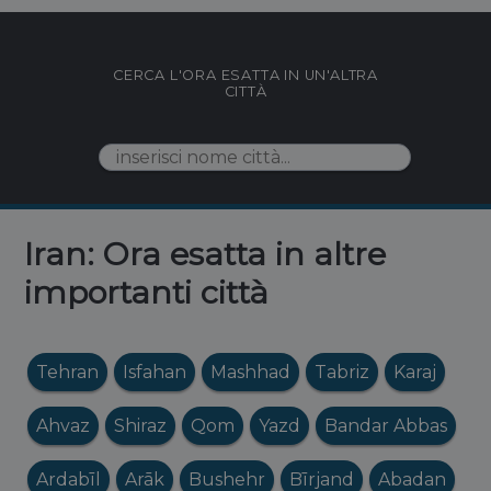
CERCA L'ORA ESATTA IN UN'ALTRA
CITTÀ
Iran: Ora esatta in altre
importanti città
Tehran
Isfahan
Mashhad
Tabriz
Karaj
Ahvaz
Shiraz
Qom
Yazd
Bandar Abbas
Ardabīl
Arāk
Bushehr
Bīrjand
Abadan