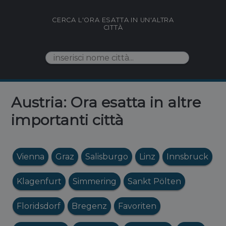
CERCA L'ORA ESATTA IN UN'ALTRA
CITTÀ
Austria: Ora esatta in altre
importanti città
Vienna
Graz
Salisburgo
Linz
Innsbruck
Klagenfurt
Simmering
Sankt Pölten
Floridsdorf
Bregenz
Favoriten