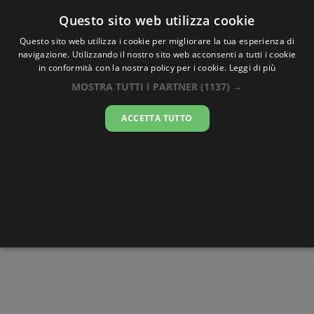
Oraesatta
.co
Questo sito web utilizza cookie
Questo sito web utilizza i cookie per migliorare la tua esperienza di
navigazione. Utilizzando il nostro sito web acconsenti a tutti i cookie
Ora Esatta
Klosterneuburg
in conformità con la nostra policy per i cookie.
Leggi di più
MOSTRA TUTTI I PARTNER
(1137) →
23:59:30
ACCETTA TUTTO
venerdì 7 agosto 2026
Alba e
Disegni da
Fasi lunari
Cronometro
Tramonto
colorare