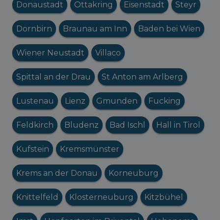
Donaustadt
Ottakring
Eisenstadt
Steyr
Dornbirn
Braunau am Inn
Baden bei Wien
Wiener Neustadt
Villaco
Spittal an der Drau
St Anton am Arlberg
Lustenau
Lienz
Gmunden
Fucking
Feldkirch
Bludenz
Bad Ischl
Hall in Tirol
Kufstein
Kremsmünster
Krems an der Donau
Korneuburg
Knittelfeld
Klosterneuburg
Kitzbühel