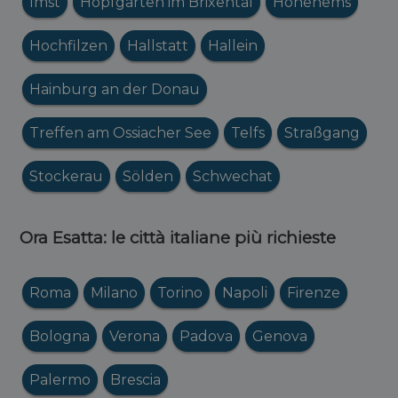
Imst
Hopfgarten im Brixental
Hohenems
Hochfilzen
Hallstatt
Hallein
Hainburg an der Donau
Treffen am Ossiacher See
Telfs
Straßgang
Stockerau
Sölden
Schwechat
Ora Esatta: le città italiane più richieste
Roma
Milano
Torino
Napoli
Firenze
Bologna
Verona
Padova
Genova
Palermo
Brescia