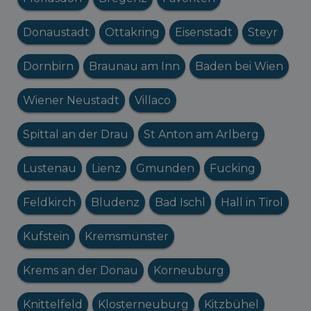
Donaustadt
Ottakring
Eisenstadt
Steyr
Dornbirn
Braunau am Inn
Baden bei Wien
Wiener Neustadt
Villaco
Spittal an der Drau
St Anton am Arlberg
Lustenau
Lienz
Gmunden
Fucking
Feldkirch
Bludenz
Bad Ischl
Hall in Tirol
Kufstein
Kremsmünster
Krems an der Donau
Korneuburg
Knittelfeld
Klosterneuburg
Kitzbühel