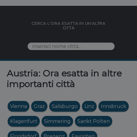
CERCA L'ORA ESATTA IN UN'ALTRA
CITTÀ
Austria: Ora esatta in altre
importanti città
Vienna
Graz
Salisburgo
Linz
Innsbruck
Klagenfurt
Simmering
Sankt Pölten
Floridsdorf
Bregenz
Favoriten