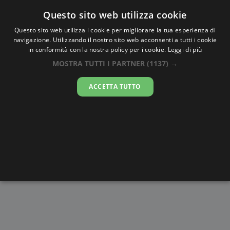
Oraesatta
.co
Questo sito web utilizza cookie
Questo sito web utilizza i cookie per migliorare la tua esperienza di
navigazione. Utilizzando il nostro sito web acconsenti a tutti i cookie
Ora Esatta
Spittal an der
in conformità con la nostra policy per i cookie.
Leggi di più
Drau
MOSTRA TUTTI I PARTNER
(1137) →
ACCETTA TUTTO
08:40:09
domenica 9 agosto 2026
Alba e
Disegni da
Fasi lunari
Cronometro
Tramonto
colorare