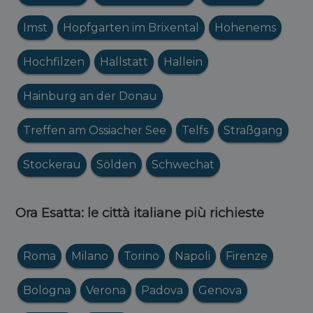
Imst
Hopfgarten im Brixental
Hohenems
Hochfilzen
Hallstatt
Hallein
Hainburg an der Donau
Treffen am Ossiacher See
Telfs
Straßgang
Stockerau
Sölden
Schwechat
Ora Esatta: le città italiane più richieste
Roma
Milano
Torino
Napoli
Firenze
Bologna
Verona
Padova
Genova