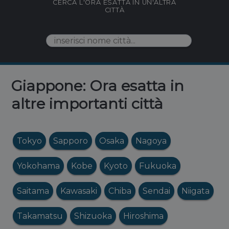
CERCA L'ORA ESATTA IN UN'ALTRA
CITTÀ
Giappone: Ora esatta in
altre importanti città
Tokyo
Sapporo
Osaka
Nagoya
Yokohama
Kobe
Kyoto
Fukuoka
Saitama
Kawasaki
Chiba
Sendai
Niigata
Takamatsu
Shizuoka
Hiroshima