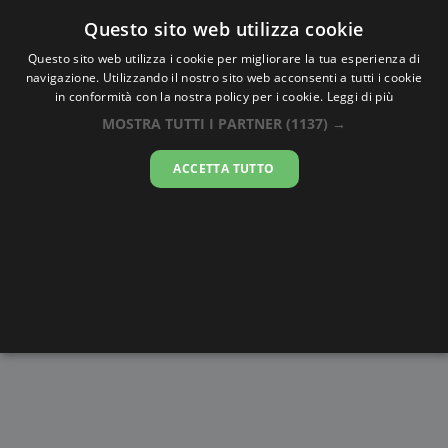
Oraesatta
.co
Questo sito web utilizza cookie
Questo sito web utilizza i cookie per migliorare la tua esperienza di
navigazione. Utilizzando il nostro sito web acconsenti a tutti i cookie
Ora Esatta
Kochi
in conformità con la nostra policy per i cookie.
Leggi di più
MOSTRA TUTTI I PARTNER
(1137) →
13:08:03
ACCETTA TUTTO
venerdì 7 agosto 2026
Alba e
Disegni da
Fasi lunari
Cronometro
Tramonto
colorare