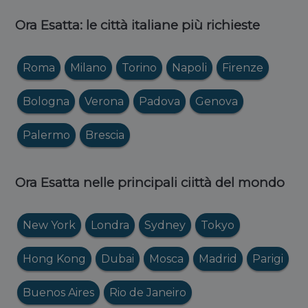
Ora Esatta: le città italiane più richieste
Roma
Milano
Torino
Napoli
Firenze
Bologna
Verona
Padova
Genova
Palermo
Brescia
Ora Esatta nelle principali ciittà del mondo
New York
Londra
Sydney
Tokyo
Hong Kong
Dubai
Mosca
Madrid
Parigi
Buenos Aires
Rio de Janeiro