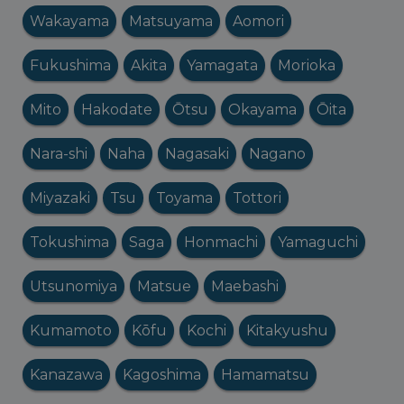
Wakayama
Matsuyama
Aomori
Fukushima
Akita
Yamagata
Morioka
Mito
Hakodate
Ōtsu
Okayama
Ōita
Nara-shi
Naha
Nagasaki
Nagano
Miyazaki
Tsu
Toyama
Tottori
Tokushima
Saga
Honmachi
Yamaguchi
Utsunomiya
Matsue
Maebashi
Kumamoto
Kōfu
Kochi
Kitakyushu
Kanazawa
Kagoshima
Hamamatsu