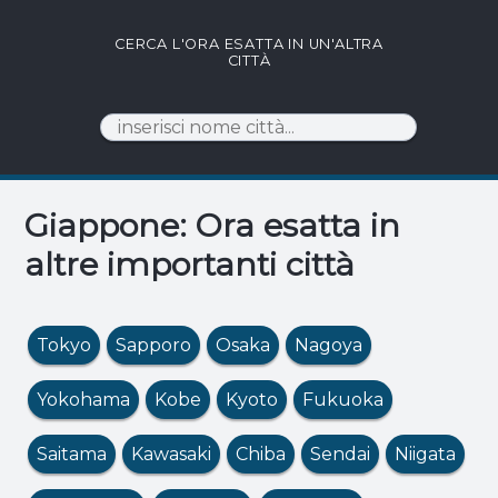
CERCA L'ORA ESATTA IN UN'ALTRA
CITTÀ
Giappone: Ora esatta in
altre importanti città
Tokyo
Sapporo
Osaka
Nagoya
Yokohama
Kobe
Kyoto
Fukuoka
Saitama
Kawasaki
Chiba
Sendai
Niigata