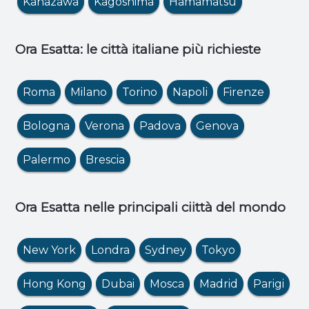
Kanazawa
Kagoshima
Hamamatsu
Ora Esatta: le città italiane più richieste
Roma
Milano
Torino
Napoli
Firenze
Bologna
Verona
Padova
Genova
Palermo
Brescia
Ora Esatta nelle principali ciittà del mondo
New York
Londra
Sydney
Tokyo
Hong Kong
Dubai
Mosca
Madrid
Parigi