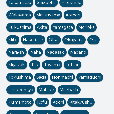
Takamatsu
Shizuoka
Hiroshima
Wakayama
Matsuyama
Aomori
Fukushima
Akita
Yamagata
Morioka
Mito
Hakodate
Ōtsu
Okayama
Ōita
Nara-shi
Naha
Nagasaki
Nagano
Miyazaki
Tsu
Toyama
Tottori
Tokushima
Saga
Honmachi
Yamaguchi
Utsunomiya
Matsue
Maebashi
Kumamoto
Kōfu
Kochi
Kitakyushu