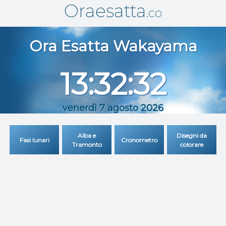
Oraesatta
.co
Ora Esatta
Wakayama
13:32:32
venerdì 7 agosto 2026
Alba e
Disegni da
Fasi lunari
Cronometro
Tramonto
colorare