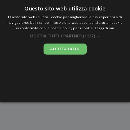
Oraesatta
.co
Questo sito web utilizza cookie
Questo sito web utilizza i cookie per migliorare la tua esperienza di
navigazione. Utilizzando il nostro sito web acconsenti a tutti i cookie
Ora Esatta
Mersin
in conformità con la nostra policy per i cookie.
Leggi di più
MOSTRA TUTTI I PARTNER
(1137) →
22:07:58
ACCETTA TUTTO
sabato 8 agosto 2026
Alba e
Disegni da
Fasi lunari
Cronometro
Tramonto
colorare