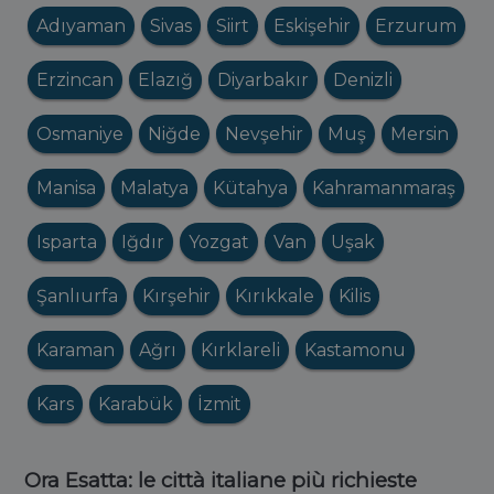
Adıyaman
Sivas
Siirt
Eskişehir
Erzurum
Erzincan
Elazığ
Diyarbakır
Denizli
Osmaniye
Niğde
Nevşehir
Muş
Mersin
Manisa
Malatya
Kütahya
Kahramanmaraş
Isparta
Iğdır
Yozgat
Van
Uşak
Şanlıurfa
Kırşehir
Kırıkkale
Kilis
Karaman
Ağrı
Kırklareli
Kastamonu
Kars
Karabük
İzmit
Ora Esatta: le città italiane più richieste