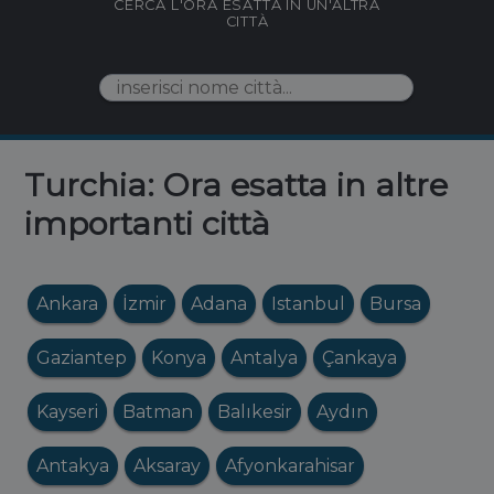
CERCA L'ORA ESATTA IN UN'ALTRA
CITTÀ
Turchia: Ora esatta in altre
importanti città
Ankara
İzmir
Adana
Istanbul
Bursa
Gaziantep
Konya
Antalya
Çankaya
Kayseri
Batman
Balıkesir
Aydın
Antakya
Aksaray
Afyonkarahisar