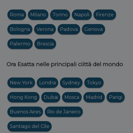
Roma
Milano
Torino
Napoli
Firenze
Bologna
Verona
Padova
Genova
Palermo
Brescia
Ora Esatta nelle principali ciittà del mondo
New York
Londra
Sydney
Tokyo
Hong Kong
Dubai
Mosca
Madrid
Parigi
Buenos Aires
Rio de Janeiro
Santiago del Cile