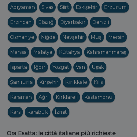
Adıyaman
Sivas
Siirt
Eskişehir
Erzurum
Erzincan
Elazığ
Diyarbakır
Denizli
Osmaniye
Niğde
Nevşehir
Muş
Mersin
Manisa
Malatya
Kütahya
Kahramanmaraş
Isparta
Iğdır
Yozgat
Van
Uşak
Şanlıurfa
Kırşehir
Kırıkkale
Kilis
Karaman
Ağrı
Kırklareli
Kastamonu
Kars
Karabük
İzmit
Ora Esatta: le città italiane più richieste