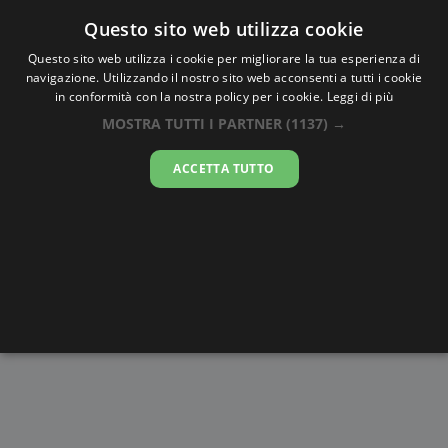
Oraesatta
.co
Questo sito web utilizza cookie
Questo sito web utilizza i cookie per migliorare la tua esperienza di
navigazione. Utilizzando il nostro sito web acconsenti a tutti i cookie
Ora Esatta
Siirt
in conformità con la nostra policy per i cookie.
Leggi di più
MOSTRA TUTTI I PARTNER
(1137) →
00:36:08
ACCETTA TUTTO
sabato 8 agosto 2026
Alba e
Disegni da
Fasi lunari
Cronometro
Tramonto
colorare