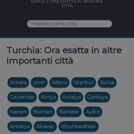
CERCA L'ORA ESATTA IN UN'ALTRA
CITTÀ
Turchia: Ora esatta in altre
importanti città
Ankara
İzmir
Adana
Istanbul
Bursa
Gaziantep
Konya
Antalya
Çankaya
Kayseri
Batman
Balıkesir
Aydın
Antakya
Aksaray
Afyonkarahisar