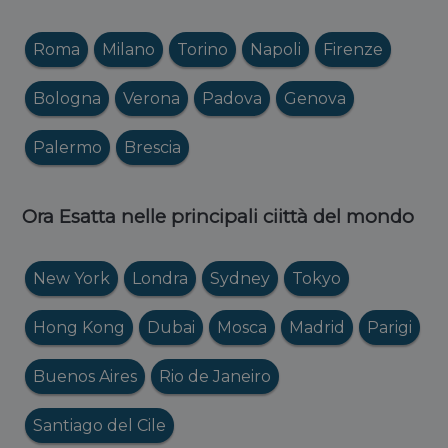
Roma
Milano
Torino
Napoli
Firenze
Bologna
Verona
Padova
Genova
Palermo
Brescia
Ora Esatta nelle principali ciittà del mondo
New York
Londra
Sydney
Tokyo
Hong Kong
Dubai
Mosca
Madrid
Parigi
Buenos Aires
Rio de Janeiro
Santiago del Cile