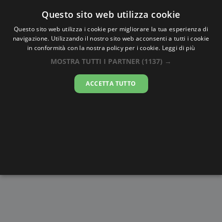
Oraesatta
.co
Questo sito web utilizza cookie
Questo sito web utilizza i cookie per migliorare la tua esperienza di
navigazione. Utilizzando il nostro sito web acconsenti a tutti i cookie
Ora Esatta
Murghob
in conformità con la nostra policy per i cookie.
Leggi di più
MOSTRA TUTTI I PARTNER
(1137) →
04:28:23
ACCETTA TUTTO
domenica 9 agosto 2026
Alba e
Disegni da
Fasi lunari
Cronometro
Tramonto
colorare