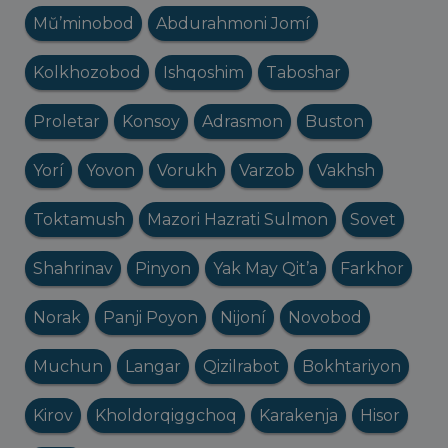
Mŭ’minobod
Abdurahmoni Jomí
Kolkhozobod
Ishqoshim
Taboshar
Proletar
Konsoy
Adrasmon
Buston
Yorí
Yovon
Vorukh
Varzob
Vakhsh
Toktamush
Mazori Hazrati Sulmon
Sovet
Shahrinav
Pinyon
Yak May Qit’a
Farkhor
Norak
Panji Poyon
Nijoní
Novobod
Muchun
Langar
Qizilrabot
Bokhtariyon
Kirov
Kholdorqiggchoq
Karakenja
Hisor