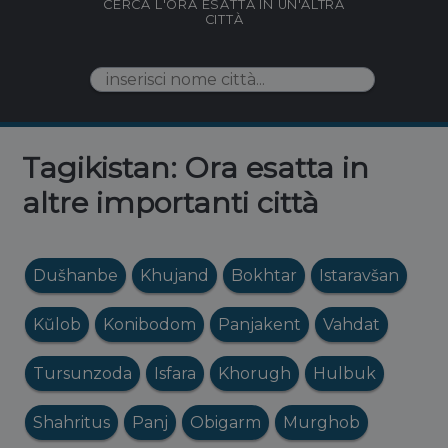
CERCA L'ORA ESATTA IN UN'ALTRA
CITTÀ
Tagikistan: Ora esatta in
altre importanti città
Dušhanbe
Khujand
Bokhtar
Istaravšan
Kŭlob
Konibodom
Panjakent
Vahdat
Tursunzoda
Isfara
Khorugh
Hulbuk
Shahritus
Panj
Obigarm
Murghob