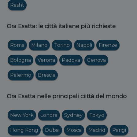
Rasht
Ora Esatta: le città italiane più richieste
Roma
Milano
Torino
Napoli
Firenze
Bologna
Verona
Padova
Genova
Palermo
Brescia
Ora Esatta nelle principali ciittà del mondo
New York
Londra
Sydney
Tokyo
Hong Kong
Dubai
Mosca
Madrid
Parigi