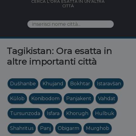
CERCA L'ORA ESATTA IN UN'ALTRA
CITTÀ
Tagikistan: Ora esatta in
altre importanti città
Dušhanbe
Khujand
Bokhtar
Istaravšan
Kŭlob
Konibodom
Panjakent
Vahdat
Tursunzoda
Isfara
Khorugh
Hulbuk
Shahritus
Panj
Obigarm
Murghob