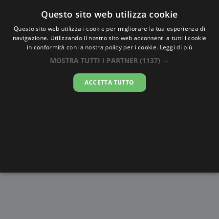
Oraesatta
.co
Questo sito web utilizza cookie
Questo sito web utilizza i cookie per migliorare la tua esperienza di
navigazione. Utilizzando il nostro sito web acconsenti a tutti i cookie
Ora Esatta
Norak
in conformità con la nostra policy per i cookie.
Leggi di più
MOSTRA TUTTI I PARTNER
(1137) →
21:58:36
ACCETTA TUTTO
venerdì 7 agosto 2026
Alba e
Disegni da
Fasi lunari
Cronometro
Tramonto
colorare