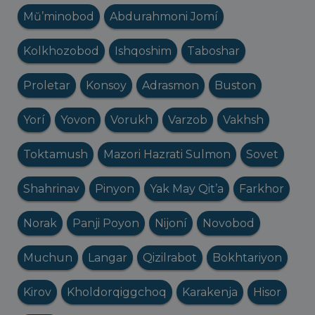
Mŭ’minobod
Abdurahmoni Jomí
Kolkhozobod
Ishqoshim
Taboshar
Proletar
Konsoy
Adrasmon
Buston
Yorí
Yovon
Vorukh
Varzob
Vakhsh
Toktamush
Mazori Hazrati Sulmon
Sovet
Shahrinav
Pinyon
Yak May Qit’a
Farkhor
Norak
Panji Poyon
Nijoní
Novobod
Muchun
Langar
Qizilrabot
Bokhtariyon
Kirov
Kholdorqiggchoq
Karakenja
Hisor