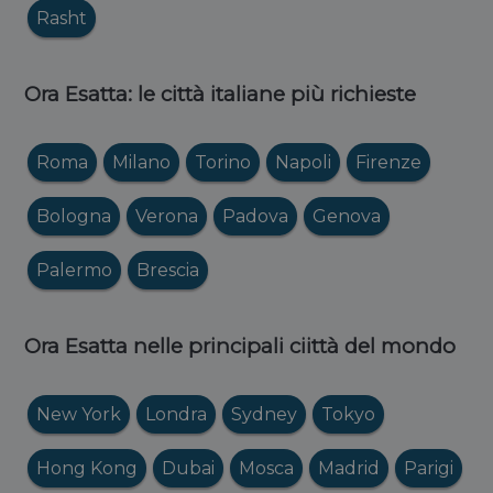
Rasht
Ora Esatta: le città italiane più richieste
Roma
Milano
Torino
Napoli
Firenze
Bologna
Verona
Padova
Genova
Palermo
Brescia
Ora Esatta nelle principali ciittà del mondo
New York
Londra
Sydney
Tokyo
Hong Kong
Dubai
Mosca
Madrid
Parigi