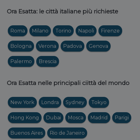
Ora Esatta: le città italiane più richieste
Roma
Milano
Torino
Napoli
Firenze
Bologna
Verona
Padova
Genova
Palermo
Brescia
Ora Esatta nelle principali ciittà del mondo
New York
Londra
Sydney
Tokyo
Hong Kong
Dubai
Mosca
Madrid
Parigi
Buenos Aires
Rio de Janeiro