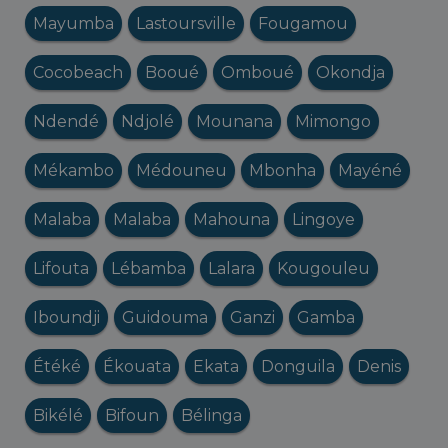
Mayumba
Lastoursville
Fougamou
Cocobeach
Booué
Omboué
Okondja
Ndendé
Ndjolé
Mounana
Mimongo
Mékambo
Médouneu
Mbonha
Mayéné
Malaba
Malaba
Mahouna
Lingoye
Lifouta
Lébamba
Lalara
Kougouleu
Iboundji
Guidouma
Ganzi
Gamba
Étéké
Ékouata
Ekata
Donguila
Denis
Bikélé
Bifoun
Bélinga