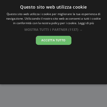
Oraesatta
.co
Questo sito web utilizza cookie
Questo sito web utilizza i cookie per migliorare la tua esperienza di
navigazione. Utilizzando il nostro sito web acconsenti a tutti i cookie
Ora Esatta
Okondja
in conformità con la nostra policy per i cookie.
Leggi di più
MOSTRA TUTTI I PARTNER
(1137) →
13:34:37
ACCETTA TUTTO
sabato 8 agosto 2026
Alba e
Disegni da
Fasi lunari
Cronometro
Tramonto
colorare