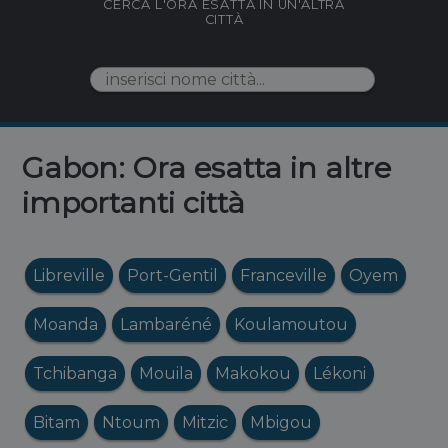
CERCA L'ORA ESATTA IN UN'ALTRA
CITTÀ
Gabon: Ora esatta in altre
importanti città
Libreville
Port-Gentil
Franceville
Oyem
Moanda
Lambaréné
Koulamoutou
Tchibanga
Mouila
Makokou
Lékoni
Bitam
Ntoum
Mitzic
Mbigou