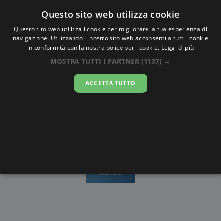
Oraesatta
.co
Questo sito web utilizza cookie
Questo sito web utilizza i cookie per migliorare la tua esperienza di
navigazione. Utilizzando il nostro sito web acconsenti a tutti i cookie
Ora Esatta
Oyem
in conformità con la nostra policy per i cookie.
Leggi di più
MOSTRA TUTTI I PARTNER
(1137) →
03:04:01
ACCETTA TUTTO
lunedì 10 agosto 2026
Mappe e
Alba e
Calendari
Cronometro
stradario
Tramonto
Disegni da
colorare