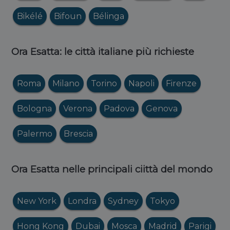
Bikélé
Bifoun
Bélinga
Ora Esatta: le città italiane più richieste
Roma
Milano
Torino
Napoli
Firenze
Bologna
Verona
Padova
Genova
Palermo
Brescia
Ora Esatta nelle principali ciittà del mondo
New York
Londra
Sydney
Tokyo
Hong Kong
Dubai
Mosca
Madrid
Parigi