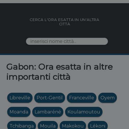
CERCA L'ORA ESATTA IN UN'ALTRA
CITTÀ
Gabon: Ora esatta in altre
importanti città
Libreville
Port-Gentil
Franceville
Oyem
Moanda
Lambaréné
Koulamoutou
Tchibanga
Mouila
Makokou
Lékoni