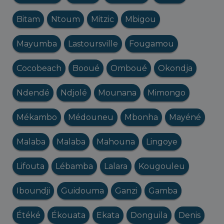
Bitam
Ntoum
Mitzic
Mbigou
Mayumba
Lastoursville
Fougamou
Cocobeach
Booué
Omboué
Okondja
Ndendé
Ndjolé
Mounana
Mimongo
Mékambo
Médouneu
Mbonha
Mayéné
Malaba
Malaba
Mahouna
Lingoye
Lifouta
Lébamba
Lalara
Kougouleu
Iboundji
Guidouma
Ganzi
Gamba
Étéké
Ékouata
Ekata
Donguila
Denis