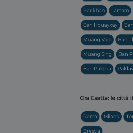
Borikhan
Lamam
Ban Houayxay
Ban
Muang Vapi
Ban T
Muang Sing
Ban 
Ban Paktha
Pakla
Ora Esatta: le città 
Roma
Milano
To
Brescia