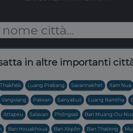
satta in altre importanti citt
Thakhèk
Luang Prabang
Savannakhet
Xam Nua
Vangviang
Pakxan
Sainyabuli
Luang Namtha
Attapeu
Salavan
Phôngsali
Ban Muang-Ou-Nu
n
Ban Houakhoua
Ban Xèpôn
Ban Thatèng
Mu