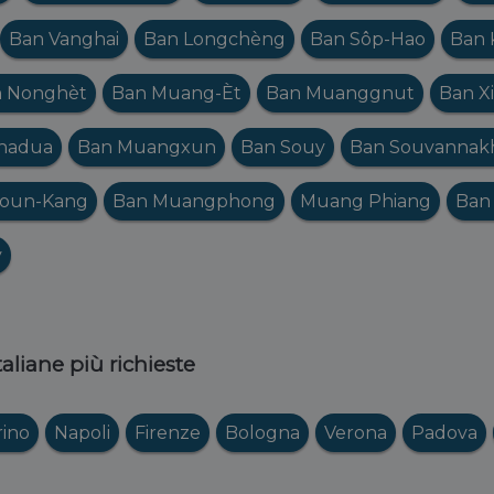
Ban Vanghai
Ban Longchèng
Ban Sôp-Hao
Ban 
 Nonghèt
Ban Muang-Èt
Ban Muanggnut
Ban X
hadua
Ban Muangxun
Ban Souy
Ban Souvannakh
Poun-Kang
Ban Muangphong
Muang Phiang
Ban
y
italiane più richieste
rino
Napoli
Firenze
Bologna
Verona
Padova