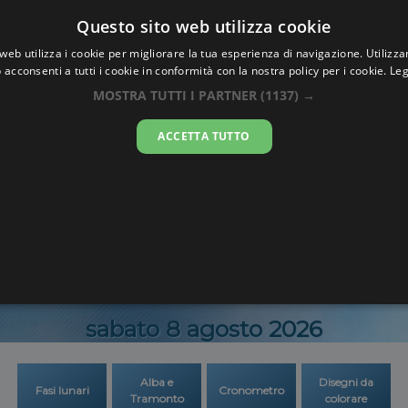
Oraesatta
Questo sito web utilizza cookie
.co
web utilizza i cookie per migliorare la tua esperienza di navigazione. Utilizza
 acconsenti a tutti i cookie in conformità con la nostra policy per i cookie.
Leg
 Esatta
Ban Houa
MOSTRA TUTTI I PARTNER
(1137) →
ACCETTA TUTTO
13:59:0
sabato 8 agosto 2026
Alba e
Disegni da
Fasi lunari
Cronometro
Tramonto
colorare