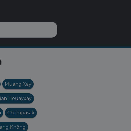
à
Muang Xay
Ban Houayxay
a
Champasak
ang Không