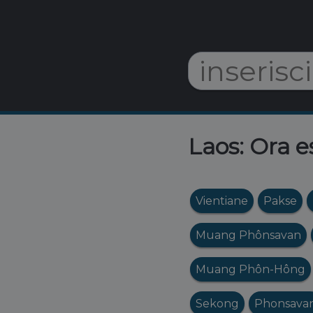
Laos: Ora e
Vientiane
Pakse
Muang Phônsavan
Muang Phôn-Hông
Sekong
Phonsava