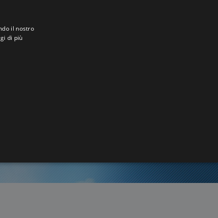
ndo il nostro
gi di più
yxay
2