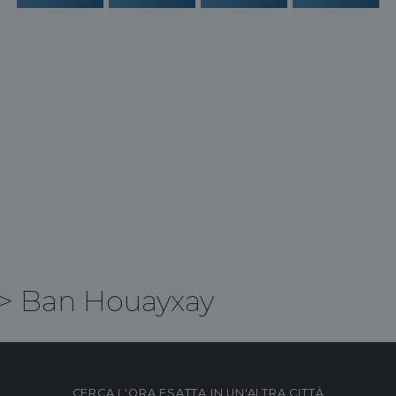
>
Ban Houayxay
CERCA L'ORA ESATTA IN UN'ALTRA CITTÀ