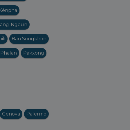
Kènpha
iang-Ngeun
ili
Ban Songkhon
 Phalan
Pakxong
Genova
Palermo