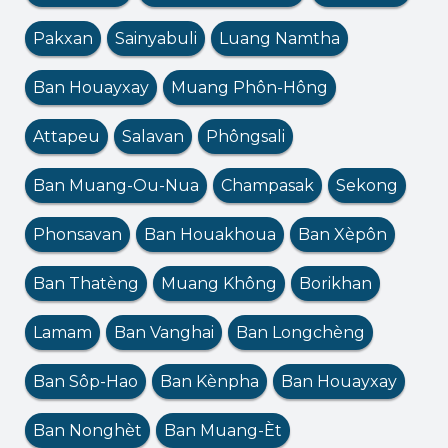
Pakxan
Sainyabuli
Luang Namtha
Ban Houayxay
Muang Phôn-Hông
Attapeu
Salavan
Phôngsali
Ban Muang-Ou-Nua
Champasak
Sekong
Phonsavan
Ban Houakhoua
Ban Xèpôn
Ban Thatèng
Muang Không
Borikhan
Lamam
Ban Vanghai
Ban Longchèng
Ban Sôp-Hao
Ban Kènpha
Ban Houayxay
Ban Nonghèt
Ban Muang-Èt