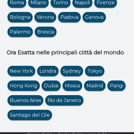
Roma
Milano
Torino
Napoli
Firenze
Bologna
Verona
Padova
Genova
Palermo
Brescia
Ora Esatta nelle principali ciittà del mondo
New York
Londra
Sydney
Tokyo
Hong Kong
Dubai
Mosca
Madrid
Parigi
Buenos Aires
Rio de Janeiro
Santiago del Cile