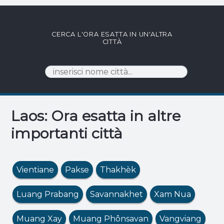
CERCA L'ORA ESATTA IN UN'ALTRA
CITTÀ
Laos: Ora esatta in altre
importanti città
Vientiane
Pakse
Thakhèk
Luang Prabang
Savannakhet
Xam Nua
Muang Xay
Muang Phônsavan
Vangviang