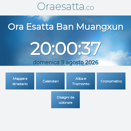
Oraesatta
.co
Ora Esatta
Ban Muangxun
20:00:37
domenica 9 agosto 2026
Mappe e
Alba e
Calendari
Cronometro
stradario
Tramonto
Disegni da
colorare