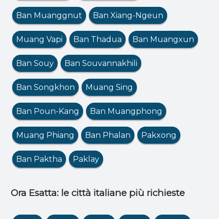
Ban Muanggnut
Ban Xiang-Ngeun
Muang Vapi
Ban Thadua
Ban Muangxun
Ban Souy
Ban Souvannakhili
Ban Songkhon
Muang Sing
Ban Poun-Kang
Ban Muangphong
Muang Phiang
Ban Phalan
Pakxong
Ban Paktha
Paklay
Ora Esatta: le città italiane più richieste