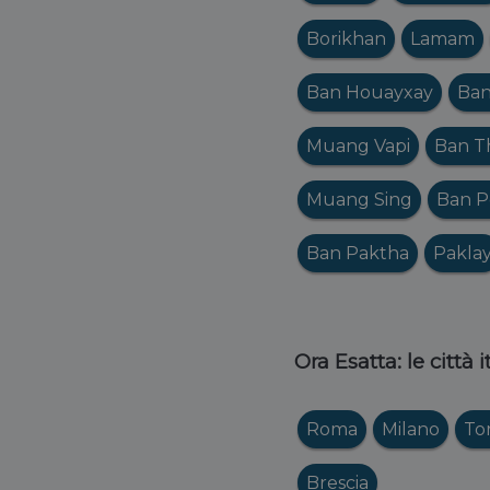
Borikhan
Lamam
Ban Houayxay
Ban
Muang Vapi
Ban T
Muang Sing
Ban 
Ban Paktha
Pakla
Ora Esatta: le città 
Roma
Milano
To
Brescia