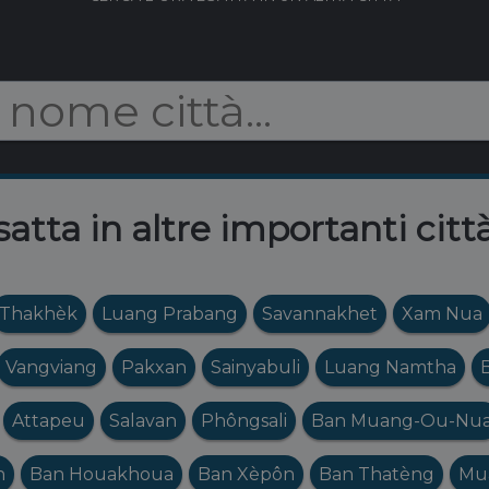
satta in altre importanti citt
Thakhèk
Luang Prabang
Savannakhet
Xam Nua
Vangviang
Pakxan
Sainyabuli
Luang Namtha
Attapeu
Salavan
Phôngsali
Ban Muang-Ou-Nu
n
Ban Houakhoua
Ban Xèpôn
Ban Thatèng
Mu