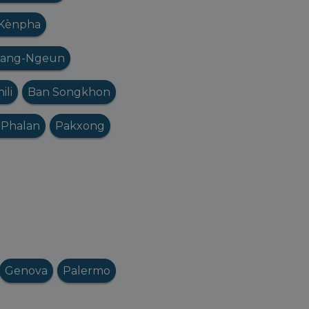
Kènpha
iang-Ngeun
ili
Ban Songkhon
 Phalan
Pakxong
Genova
Palermo