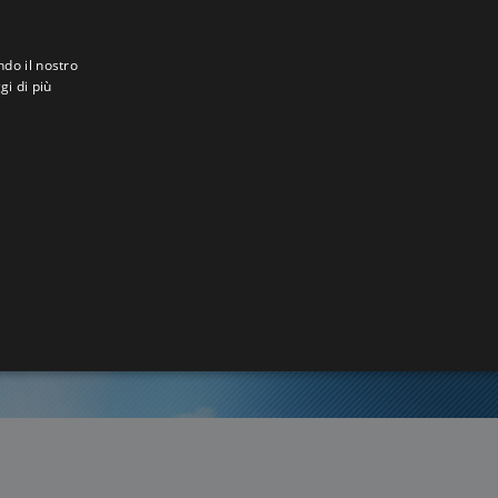
ndo il nostro
gi di più
phong
2