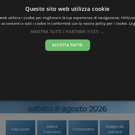
Oraesatta
Questo sito web utilizza cookie
.co
web utilizza i cookie per migliorare la tua esperienza di navigazione. Utilizza
 acconsenti a tutti i cookie in conformità con la nostra policy per i cookie.
Leg
satta
Ban Muang
MOSTRA TUTTI I PARTNER
(1137) →
ACCETTA TUTTO
03:01:4
sabato 8 agosto 2026
Alba e
Disegni da
Fasi lunari
Cronometro
Tramonto
colorare