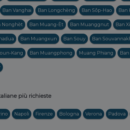
Ban Vanghai
Ban Longchèng
Ban Sôp-Hao
Ban 
 Nonghèt
Ban Muang-Èt
Ban Muanggnut
Ban X
hadua
Ban Muangxun
Ban Souy
Ban Souvannakh
Poun-Kang
Ban Muangphong
Muang Phiang
Ban
y
italiane più richieste
rino
Napoli
Firenze
Bologna
Verona
Padova