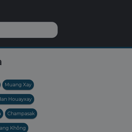
à
Muang Xay
Ban Houayxay
a
Champasak
ang Không