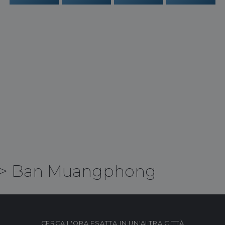
>
Ban Muangphong
CERCA L'ORA ESATTA IN UN'ALTRA CITTÀ