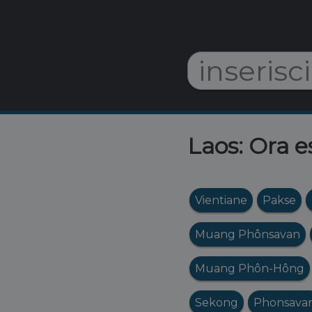
Laos: Ora e
Vientiane
Pakse
Muang Phônsavan
Muang Phôn-Hông
Sekong
Phonsava