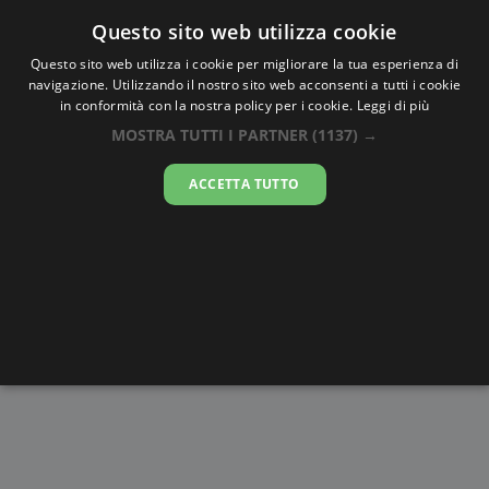
Oraesatta
.co
Questo sito web utilizza cookie
Questo sito web utilizza i cookie per migliorare la tua esperienza di
navigazione. Utilizzando il nostro sito web acconsenti a tutti i cookie
Ora Esatta
Bilzen
in conformità con la nostra policy per i cookie.
Leggi di più
MOSTRA TUTTI I PARTNER
(1137) →
09:08:34
ACCETTA TUTTO
domenica 9 agosto 2026
Alba e
Disegni da
Fasi lunari
Cronometro
Tramonto
colorare