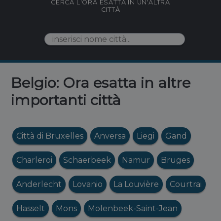
CERCA L'ORA ESATTA IN UN'ALTRA
CITTÀ
Belgio: Ora esatta in altre
importanti città
Città di Bruxelles
Anversa
Liegi
Gand
Charleroi
Schaerbeek
Namur
Bruges
Anderlecht
Lovanio
La Louvière
Courtrai
Hasselt
Mons
Molenbeek-Saint-Jean