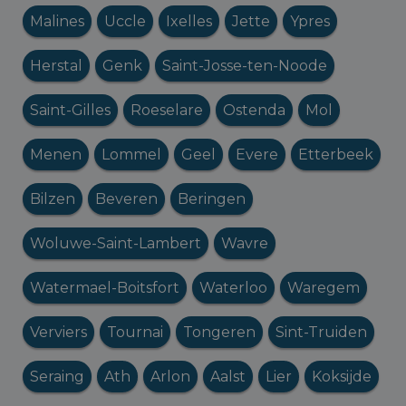
Malines
Uccle
Ixelles
Jette
Ypres
Herstal
Genk
Saint-Josse-ten-Noode
Saint-Gilles
Roeselare
Ostenda
Mol
Menen
Lommel
Geel
Evere
Etterbeek
Bilzen
Beveren
Beringen
Woluwe-Saint-Lambert
Wavre
Watermael-Boitsfort
Waterloo
Waregem
Verviers
Tournai
Tongeren
Sint-Truiden
Seraing
Ath
Arlon
Aalst
Lier
Koksijde