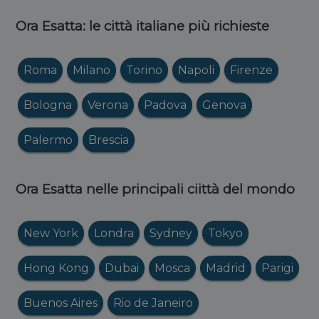
Ora Esatta: le città italiane più richieste
Roma
Milano
Torino
Napoli
Firenze
Bologna
Verona
Padova
Genova
Palermo
Brescia
Ora Esatta nelle principali ciittà del mondo
New York
Londra
Sydney
Tokyo
Hong Kong
Dubai
Mosca
Madrid
Parigi
Buenos Aires
Rio de Janeiro