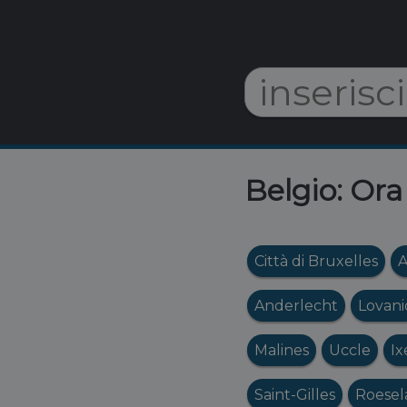
Belgio: Ora
Città di Bruxelles
A
Anderlecht
Lovani
Malines
Uccle
Ix
Saint-Gilles
Roesel