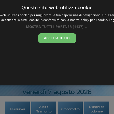
Oraesatta
Questo sito web utilizza cookie
.co
web utilizza i cookie per migliorare la tua esperienza di navigazione. Utilizza
 acconsenti a tutti i cookie in conformità con la nostra policy per i cookie.
Leg
Ora Esatta
Evere
MOSTRA TUTTI I PARTNER
(1137) →
ACCETTA TUTTO
20:51:2
venerdì 7 agosto 2026
Alba e
Disegni da
Fasi lunari
Cronometro
Tramonto
colorare