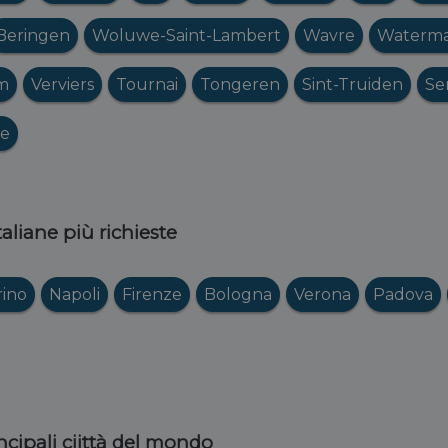
Beringen
Woluwe-Saint-Lambert
Wavre
Watermae
m
Verviers
Tournai
Tongeren
Sint-Truiden
Se
de
italiane più richieste
rino
Napoli
Firenze
Bologna
Verona
Padova
ncipali ciittà del mondo