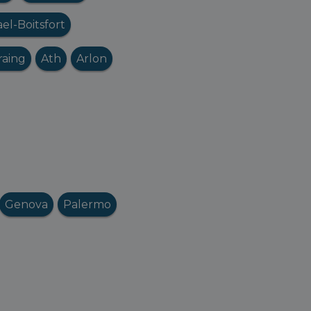
l-Boitsfort
raing
Ath
Arlon
Genova
Palermo