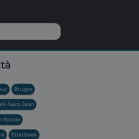
ttà
ur
Bruges
k-Saint-Jean
en-Noode
re
Etterbeek