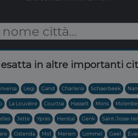
 esatta in altre importanti ci
nversa
Liegi
Gand
Charleroi
Schaerbeek
Nam
o
La Louvière
Courtrai
Hasselt
Mons
Molenbee
elles
Jette
Ypres
Herstal
Genk
Saint-Josse-t
are
Ostenda
Mol
Menen
Lommel
Geel
Eve