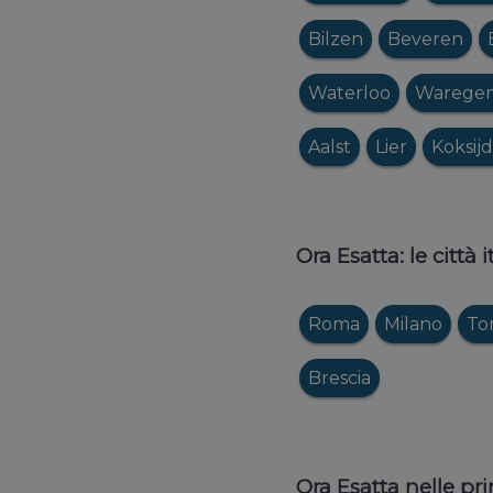
Bilzen
Beveren
Waterloo
Warege
Aalst
Lier
Koksij
Ora Esatta: le città 
Roma
Milano
To
Brescia
Ora Esatta nelle pri