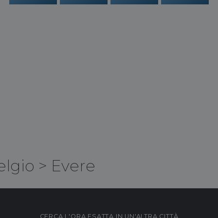
elgio
>
Evere
CERCA L'ORA ESATTA IN UN'ALTRA CITTÀ