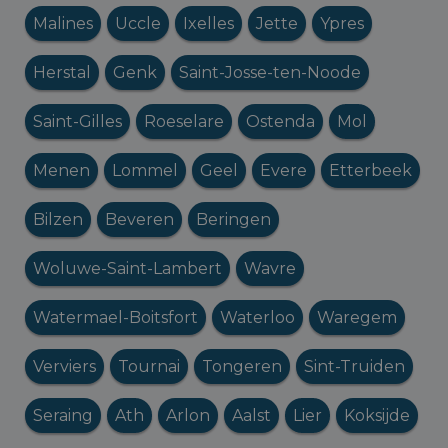
Malines
Uccle
Ixelles
Jette
Ypres
Herstal
Genk
Saint-Josse-ten-Noode
Saint-Gilles
Roeselare
Ostenda
Mol
Menen
Lommel
Geel
Evere
Etterbeek
Bilzen
Beveren
Beringen
Woluwe-Saint-Lambert
Wavre
Watermael-Boitsfort
Waterloo
Waregem
Verviers
Tournai
Tongeren
Sint-Truiden
Seraing
Ath
Arlon
Aalst
Lier
Koksijde