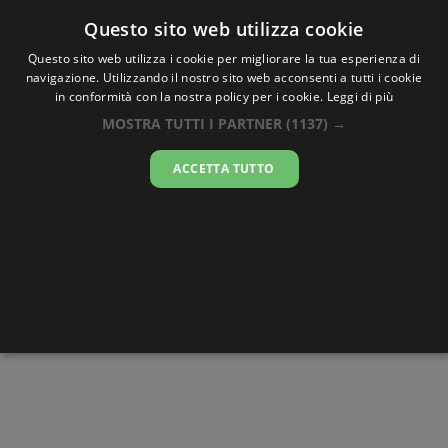
Oraesatta
.co
Questo sito web utilizza cookie
Questo sito web utilizza i cookie per migliorare la tua esperienza di
navigazione. Utilizzando il nostro sito web acconsenti a tutti i cookie
Ora Esatta
Lier
in conformità con la nostra policy per i cookie.
Leggi di più
MOSTRA TUTTI I PARTNER
(1137) →
20:00:10
ACCETTA TUTTO
giovedì 6 agosto 2026
Alba e
Disegni da
Fasi lunari
Cronometro
Tramonto
colorare