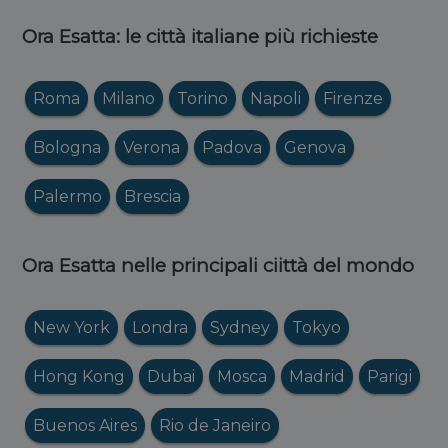
Ora Esatta: le città italiane più richieste
Roma
Milano
Torino
Napoli
Firenze
Bologna
Verona
Padova
Genova
Palermo
Brescia
Ora Esatta nelle principali ciittà del mondo
New York
Londra
Sydney
Tokyo
Hong Kong
Dubai
Mosca
Madrid
Parigi
Buenos Aires
Rio de Janeiro