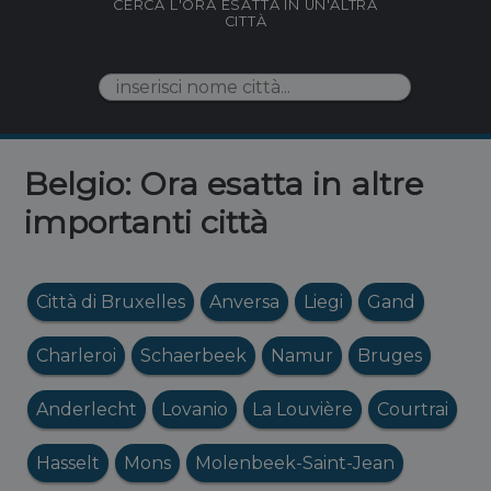
CERCA L'ORA ESATTA IN UN'ALTRA
CITTÀ
Belgio: Ora esatta in altre
importanti città
Città di Bruxelles
Anversa
Liegi
Gand
Charleroi
Schaerbeek
Namur
Bruges
Anderlecht
Lovanio
La Louvière
Courtrai
Hasselt
Mons
Molenbeek-Saint-Jean