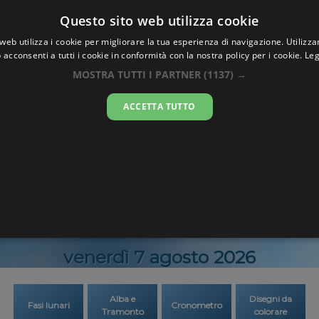
Oraesatta
Questo sito web utilizza cookie
.co
web utilizza i cookie per migliorare la tua esperienza di navigazione. Utilizza
 acconsenti a tutti i cookie in conformità con la nostra policy per i cookie.
Leg
a Esatta
Casablan
MOSTRA TUTTI I PARTNER
(1137) →
ACCETTA TUTTO
13:02:2
venerdì 7 agosto 2026
Alba e
Disegni da
Fasi lunari
Cronometro
Tramonto
colorare