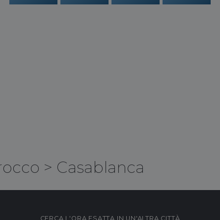
rocco
>
Casablanca
CERCA L'ORA ESATTA IN UN'ALTRA CITTÀ