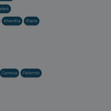
idek
Khenifra
Ifrane
Genova
Palermo