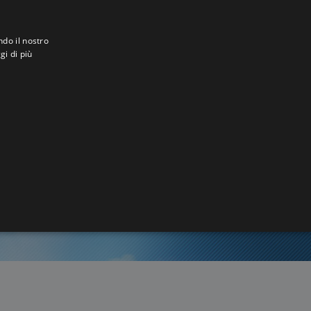
ndo il nostro
gi di più
ca
1