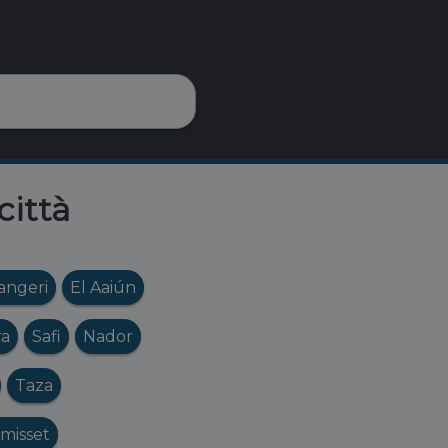
città
angeri
El Aaiún
ra
Safi
Nador
Taza
misset