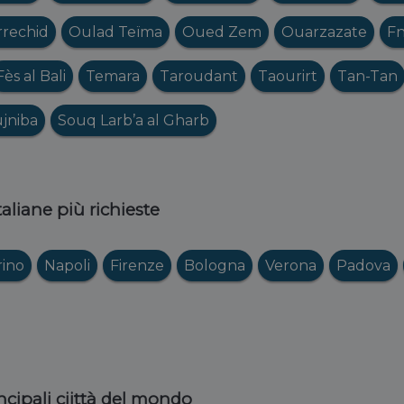
rrechid
Oulad Teïma
Oued Zem
Ouarzazate
Fn
Fès al Bali
Temara
Taroudant
Taourirt
Tan-Tan
jniba
Souq Larb’a al Gharb
italiane più richieste
rino
Napoli
Firenze
Bologna
Verona
Padova
ncipali ciittà del mondo