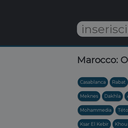
Marocco: Or
Casablanca
Rabat
Meknes
Dakhla
Mohammedia
Tét
Ksar El Kebir
Khou