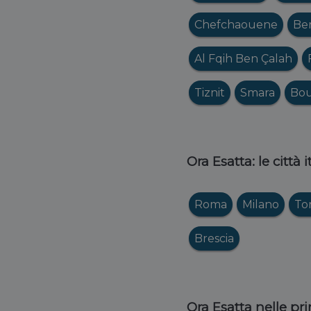
Chefchaouene
Be
Al Fqih Ben Çalah
Tiznit
Smara
Bou
Ora Esatta: le città 
Roma
Milano
To
Brescia
Ora Esatta nelle pri