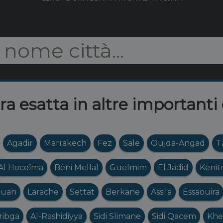
a esatta in altre importanti 
Agadir
Marrakech
Fez
Sale
Oujda-Angad
T
Al Hoceïma
Béni Mellal
Guelmim
El Jadid
Kenit
ouan
Larache
Settat
Berkane
Assila
Essaouira
ribga
Al-Rashidiyya
Sidi Slimane
Sidi Qacem
Khe