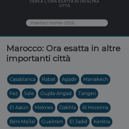
CERCA L'ORA ESATTA IN UN'ALTRA
CITTÀ
Marocco: Ora esatta in altre
importanti città
Casablanca
Rabat
Agadir
Marrakech
Fez
Sale
Oujda-Angad
Tangeri
El Aaiún
Meknes
Dakhla
Al Hoceïma
Béni Mellal
Guelmim
El Jadid
Kenitra