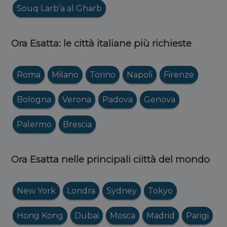
Souq Larb’a al Gharb
Ora Esatta: le città italiane più richieste
Roma
Milano
Torino
Napoli
Firenze
Bologna
Verona
Padova
Genova
Palermo
Brescia
Ora Esatta nelle principali ciittà del mondo
New York
Londra
Sydney
Tokyo
Hong Kong
Dubai
Mosca
Madrid
Parigi