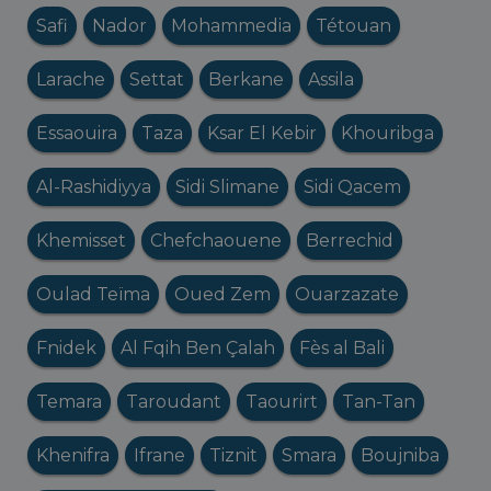
Safi
Nador
Mohammedia
Tétouan
Larache
Settat
Berkane
Assila
Essaouira
Taza
Ksar El Kebir
Khouribga
Al-Rashidiyya
Sidi Slimane
Sidi Qacem
Khemisset
Chefchaouene
Berrechid
Oulad Teïma
Oued Zem
Ouarzazate
Fnidek
Al Fqih Ben Çalah
Fès al Bali
Temara
Taroudant
Taourirt
Tan-Tan
Khenifra
Ifrane
Tiznit
Smara
Boujniba