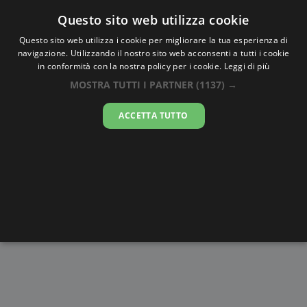
Oraesatta
.co
Questo sito web utilizza cookie
Questo sito web utilizza i cookie per migliorare la tua esperienza di
navigazione. Utilizzando il nostro sito web acconsenti a tutti i cookie
Ora Esatta
Temara
in conformità con la nostra policy per i cookie.
Leggi di più
MOSTRA TUTTI I PARTNER
(1137) →
05:06:11
ACCETTA TUTTO
venerdì 7 agosto 2026
Alba e
Disegni da
Fasi lunari
Cronometro
Tramonto
colorare