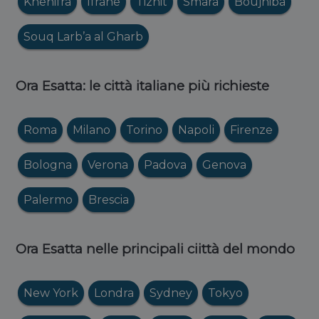
Khenifra
Ifrane
Tiznit
Smara
Boujniba
Souq Larb’a al Gharb
Ora Esatta: le città italiane più richieste
Roma
Milano
Torino
Napoli
Firenze
Bologna
Verona
Padova
Genova
Palermo
Brescia
Ora Esatta nelle principali ciittà del mondo
New York
Londra
Sydney
Tokyo