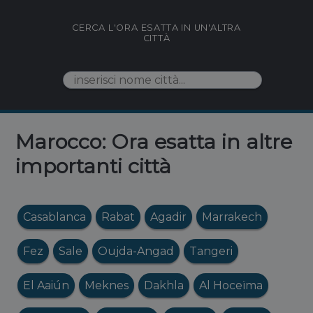
CERCA L'ORA ESATTA IN UN'ALTRA
CITTÀ
Marocco: Ora esatta in altre
importanti città
Casablanca
Rabat
Agadir
Marrakech
Fez
Sale
Oujda-Angad
Tangeri
El Aaiún
Meknes
Dakhla
Al Hoceïma