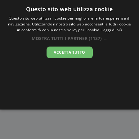
Oraesatta
.co
Questo sito web utilizza cookie
Questo sito web utilizza i cookie per migliorare la tua esperienza di
navigazione. Utilizzando il nostro sito web acconsenti a tutti i cookie
Ora Esatta
Oued Zem
in conformità con la nostra policy per i cookie.
Leggi di più
MOSTRA TUTTI I PARTNER
(1137) →
10:09:34
ACCETTA TUTTO
venerdì 7 agosto 2026
Alba e
Disegni da
Fasi lunari
Cronometro
Tramonto
colorare