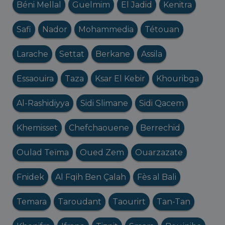
Béni Mellal
Guelmim
El Jadid
Kenitra
Safi
Nador
Mohammedia
Tétouan
Larache
Settat
Berkane
Assila
Essaouira
Taza
Ksar El Kebir
Khouribga
Al-Rashidiyya
Sidi Slimane
Sidi Qacem
Khemisset
Chefchaouene
Berrechid
Oulad Teïma
Oued Zem
Ouarzazate
Fnidek
Al Fqih Ben Çalah
Fès al Bali
Temara
Taroudant
Taourirt
Tan-Tan