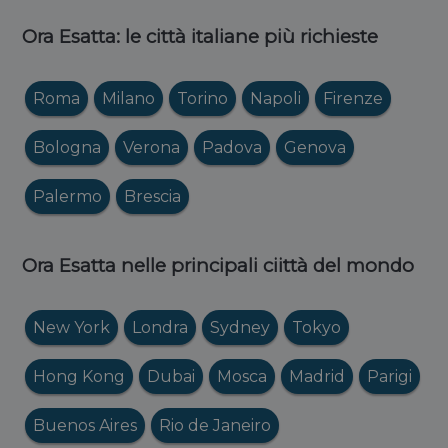
Ora Esatta: le città italiane più richieste
Roma
Milano
Torino
Napoli
Firenze
Bologna
Verona
Padova
Genova
Palermo
Brescia
Ora Esatta nelle principali ciittà del mondo
New York
Londra
Sydney
Tokyo
Hong Kong
Dubai
Mosca
Madrid
Parigi
Buenos Aires
Rio de Janeiro