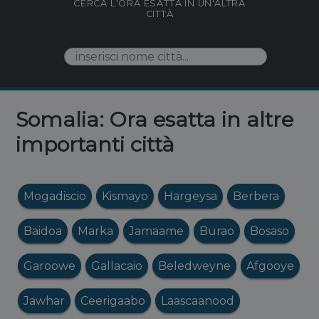
CERCA L'ORA ESATTA IN UN'ALTRA
CITTÀ
Somalia: Ora esatta in altre
importanti città
Mogadiscio
Kismayo
Hargeysa
Berbera
Baidoa
Marka
Jamaame
Burao
Bosaso
Garoowe
Gallacaio
Beledweyne
Afgooye
Jawhar
Ceerigaabo
Laascaanood