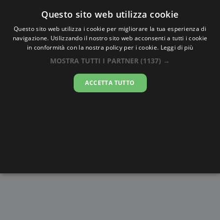
Oraesatta
.co
Questo sito web utilizza cookie
Questo sito web utilizza i cookie per migliorare la tua esperienza di
navigazione. Utilizzando il nostro sito web acconsenti a tutti i cookie
Ora Esatta
Ceeldheer
in conformità con la nostra policy per i cookie.
Leggi di più
MOSTRA TUTTI I PARTNER
(1137) →
23:17:18
ACCETTA TUTTO
giovedì 6 agosto 2026
Alba e
Disegni da
Fasi lunari
Cronometro
Tramonto
colorare