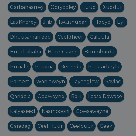
Garbahaarrey
Qoryooley
Luuq
Xuddur
Las Khorey
Jilib
Iskushuban
Hobyo
Eyl
Dhuusamarreeb
Ceeldheer
Caluula
Buurhakaba
Buur Gaabo
Buulobarde
Bu’aale
Borama
Bereeda
Bandarbeyla
Bardera
Wanlaweyn
Tayeeglow
Saylac
Qandala
Oodweyne
Baki
Laaso Dawaco
Kalyaxeed
Kaambooni
Gowsaweyne
Garadag
Ceel Huur
Ceelbuur
Ceek