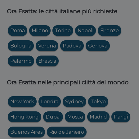
Ora Esatta: le città italiane più richieste
Roma
Milano
Torino
Napoli
Firenze
Bologna
Verona
Padova
Genova
Palermo
Brescia
Ora Esatta nelle principali ciittà del mondo
New York
Londra
Sydney
Tokyo
Hong Kong
Dubai
Mosca
Madrid
Parigi
Buenos Aires
Rio de Janeiro