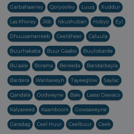
Garbahaarrey
Qoryooley
Luuq
Xuddur
Las Khorey
Jilib
Iskushuban
Hobyo
Eyl
Dhuusamarreeb
Ceeldheer
Caluula
Buurhakaba
Buur Gaabo
Buulobarde
Bu’aale
Borama
Bereeda
Bandarbeyla
Bardera
Wanlaweyn
Tayeeglow
Saylac
Qandala
Oodweyne
Baki
Laaso Dawaco
Kalyaxeed
Kaambooni
Gowsaweyne
Garadag
Ceel Huur
Ceelbuur
Ceek