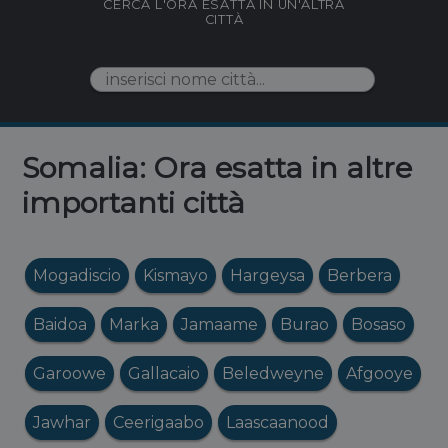
CERCA L'ORA ESATTA IN UN'ALTRA
CITTÀ
Somalia: Ora esatta in altre
importanti città
Mogadiscio
Kismayo
Hargeysa
Berbera
Baidoa
Marka
Jamaame
Burao
Bosaso
Garoowe
Gallacaio
Beledweyne
Afgooye
Jawhar
Ceerigaabo
Laascaanood