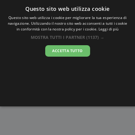
Oraesatta
.co
Questo sito web utilizza cookie
Questo sito web utilizza i cookie per migliorare la tua esperienza di
navigazione. Utilizzando il nostro sito web acconsenti a tutti i cookie
Ora Esatta
Jamaame
in conformità con la nostra policy per i cookie.
Leggi di più
MOSTRA TUTTI I PARTNER
(1137) →
22:33:54
ACCETTA TUTTO
venerdì 7 agosto 2026
Alba e
Disegni da
Fasi lunari
Cronometro
Tramonto
colorare