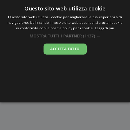
Oraesatta
.co
Questo sito web utilizza cookie
Questo sito web utilizza i cookie per migliorare la tua esperienza di
navigazione. Utilizzando il nostro sito web acconsenti a tutti i cookie
Ora Esatta
Saylac
in conformità con la nostra policy per i cookie.
Leggi di più
MOSTRA TUTTI I PARTNER
(1137) →
04:53:34
ACCETTA TUTTO
giovedì 6 agosto 2026
Alba e
Disegni da
Fasi lunari
Cronometro
Tramonto
colorare