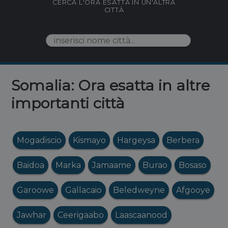
CERCA L'ORA ESATTA IN UN'ALTRA
CITTÀ
Somalia: Ora esatta in altre
importanti città
Mogadiscio
Kismayo
Hargeysa
Berbera
Baidoa
Marka
Jamaame
Burao
Bosaso
Garoowe
Gallacaio
Beledweyne
Afgooye
Jawhar
Ceerigaabo
Laascaanood