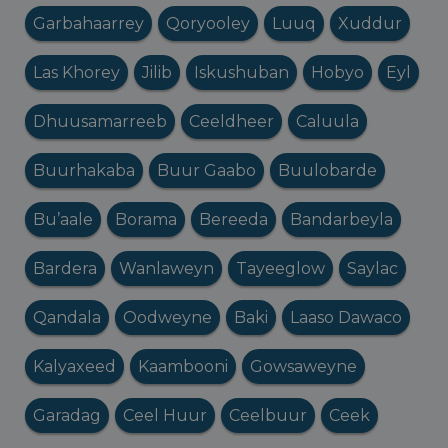
Garbahaarrey
Qoryooley
Luuq
Xuddur
Las Khorey
Jilib
Iskushuban
Hobyo
Eyl
Dhuusamarreeb
Ceeldheer
Caluula
Buurhakaba
Buur Gaabo
Buulobarde
Bu’aale
Borama
Bereeda
Bandarbeyla
Bardera
Wanlaweyn
Tayeeglow
Saylac
Qandala
Oodweyne
Baki
Laaso Dawaco
Kalyaxeed
Kaambooni
Gowsaweyne
Garadag
Ceel Huur
Ceelbuur
Ceek