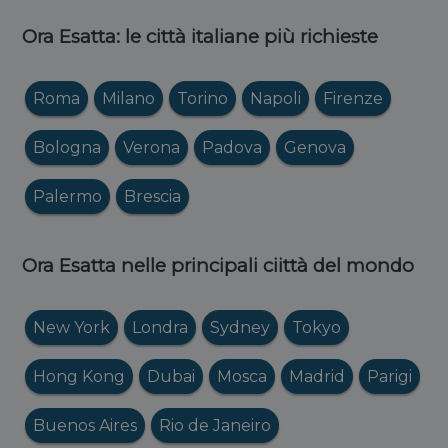
Ora Esatta: le città italiane più richieste
Roma
Milano
Torino
Napoli
Firenze
Bologna
Verona
Padova
Genova
Palermo
Brescia
Ora Esatta nelle principali ciittà del mondo
New York
Londra
Sydney
Tokyo
Hong Kong
Dubai
Mosca
Madrid
Parigi
Buenos Aires
Rio de Janeiro