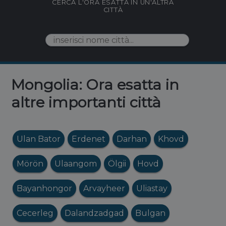
CERCA L'ORA ESATTA IN UN'ALTRA
CITTÀ
Mongolia: Ora esatta in
altre importanti città
Ulan Bator
Erdenet
Darhan
Khovd
Mörön
Ulaangom
Ölgii
Hovd
Bayanhongor
Arvayheer
Uliastay
Cecerleg
Dalandzadgad
Bulgan