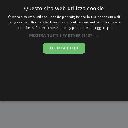
Oraesatta
.co
Questo sito web utilizza cookie
Questo sito web utilizza i cookie per migliorare la tua esperienza di
navigazione. Utilizzando il nostro sito web acconsenti a tutti i cookie
Ora Esatta
Erdenet
in conformità con la nostra policy per i cookie.
Leggi di più
MOSTRA TUTTI I PARTNER
(1137) →
07:20:47
ACCETTA TUTTO
domenica 9 agosto 2026
Alba e
Disegni da
Fasi lunari
Cronometro
Tramonto
colorare