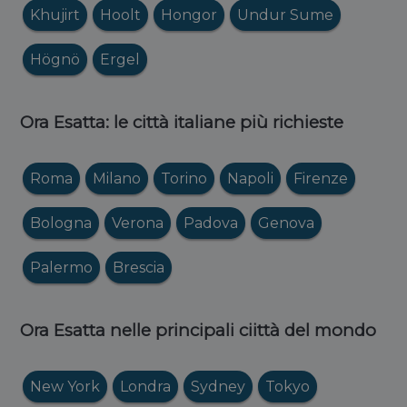
Khujirt
Hoolt
Hongor
Undur Sume
Högnö
Ergel
Ora Esatta: le città italiane più richieste
Roma
Milano
Torino
Napoli
Firenze
Bologna
Verona
Padova
Genova
Palermo
Brescia
Ora Esatta nelle principali ciittà del mondo
New York
Londra
Sydney
Tokyo