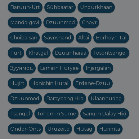
Baruun-Urt
Sühbaatar
Undurkhaan
Mandalgovi
Dzuunmod
Choyr
Choibalsan
Saynshand
Altai
Borhoyn Tal
Turt
Khatgal
Dzüünharaa
Tosontsengel
Зуунмод
Lamaiin Hüryee
Ihjargalan
Hujirt
Honichin Hural
Erdene-Dzuu
Dzuunmod
Baraybang Hiid
Ulaanhudag
Tsengel
Töhömiin Süme
Sangiin Dalay Hiid
Öndör-Önts
Uruzeito
Hutag
Hurimta