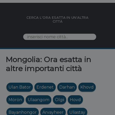
CERCA L'ORA ESATTA IN UN'ALTRA
CITTÀ
Mongolia: Ora esatta in
altre importanti città
Ulan Bator
Erdenet
Darhan
Khovd
Mörön
Ulaangom
Ölgii
Hovd
Bayanhongor
Arvayheer
Uliastay