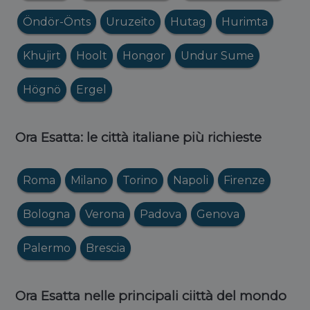
Öndör-Önts
Uruzeito
Hutag
Hurimta
Khujirt
Hoolt
Hongor
Undur Sume
Högnö
Ergel
Ora Esatta: le città italiane più richieste
Roma
Milano
Torino
Napoli
Firenze
Bologna
Verona
Padova
Genova
Palermo
Brescia
Ora Esatta nelle principali ciittà del mondo