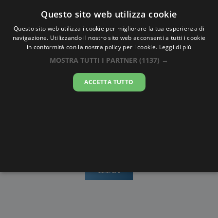
Oraesatta
.co
Questo sito web utilizza cookie
Questo sito web utilizza i cookie per migliorare la tua esperienza di
navigazione. Utilizzando il nostro sito web acconsenti a tutti i cookie
Ora Esatta
Hongor
in conformità con la nostra policy per i cookie.
Leggi di più
MOSTRA TUTTI I PARTNER
(1137) →
19:19:10
ACCETTA TUTTO
lunedì 10 agosto 2026
Mappe e
Alba e
Calendari
Cronometro
stradario
Tramonto
Disegni da
colorare