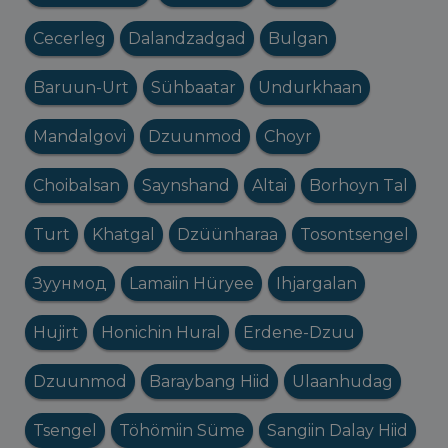
Cecerleg
Dalandzadgad
Bulgan
Baruun-Urt
Sühbaatar
Undurkhaan
Mandalgovi
Dzuunmod
Choyr
Choibalsan
Saynshand
Altai
Borhoyn Tal
Turt
Khatgal
Dzüünharaa
Tosontsengel
Зуунмод
Lamaiin Hüryee
Ihjargalan
Hujirt
Honichin Hural
Erdene-Dzuu
Dzuunmod
Baraybang Hiid
Ulaanhudag
Tsengel
Töhömiin Süme
Sangiin Dalay Hiid