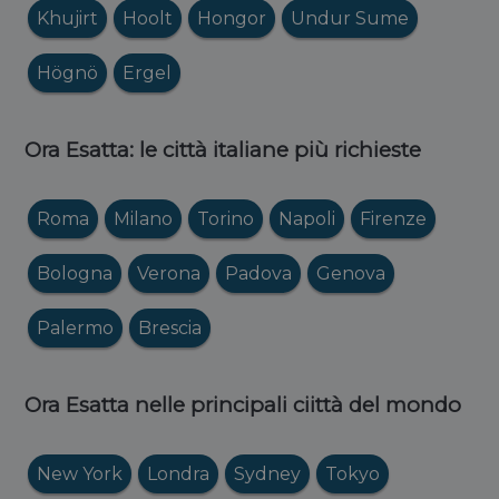
Khujirt
Hoolt
Hongor
Undur Sume
Högnö
Ergel
Ora Esatta: le città italiane più richieste
Roma
Milano
Torino
Napoli
Firenze
Bologna
Verona
Padova
Genova
Palermo
Brescia
Ora Esatta nelle principali ciittà del mondo
New York
Londra
Sydney
Tokyo