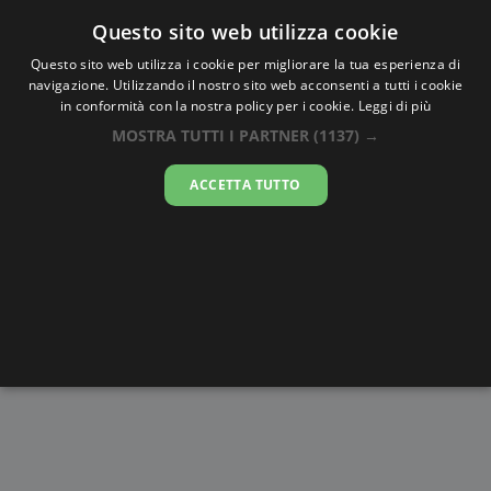
Oraesatta
.co
Questo sito web utilizza cookie
Questo sito web utilizza i cookie per migliorare la tua esperienza di
navigazione. Utilizzando il nostro sito web acconsenti a tutti i cookie
Ora Esatta
Hoolt
in conformità con la nostra policy per i cookie.
Leggi di più
MOSTRA TUTTI I PARTNER
(1137) →
16:51:26
ACCETTA TUTTO
venerdì 7 agosto 2026
Alba e
Disegni da
Fasi lunari
Cronometro
Tramonto
colorare