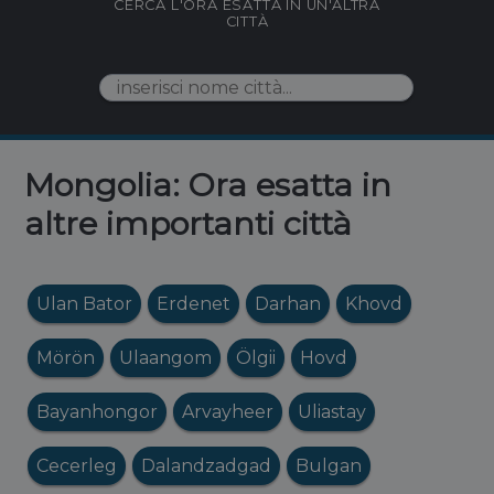
CERCA L'ORA ESATTA IN UN'ALTRA
CITTÀ
Mongolia: Ora esatta in
altre importanti città
Ulan Bator
Erdenet
Darhan
Khovd
Mörön
Ulaangom
Ölgii
Hovd
Bayanhongor
Arvayheer
Uliastay
Cecerleg
Dalandzadgad
Bulgan