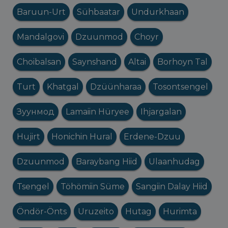
Baruun-Urt
Sühbaatar
Undurkhaan
Mandalgovi
Dzuunmod
Choyr
Choibalsan
Saynshand
Altai
Borhoyn Tal
Turt
Khatgal
Dzüünharaa
Tosontsengel
Зуунмод
Lamaiin Hüryee
Ihjargalan
Hujirt
Honichin Hural
Erdene-Dzuu
Dzuunmod
Baraybang Hiid
Ulaanhudag
Tsengel
Töhömiin Süme
Sangiin Dalay Hiid
Öndör-Önts
Uruzeito
Hutag
Hurimta