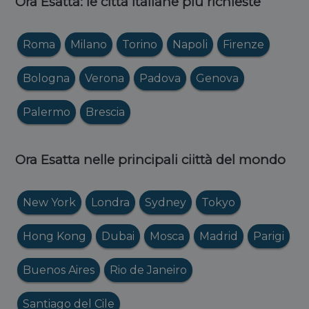
Ora Esatta: le città italiane più richieste
Roma
Milano
Torino
Napoli
Firenze
Bologna
Verona
Padova
Genova
Palermo
Brescia
Ora Esatta nelle principali ciittà del mondo
New York
Londra
Sydney
Tokyo
Hong Kong
Dubai
Mosca
Madrid
Parigi
Buenos Aires
Rio de Janeiro
Santiago del Cile