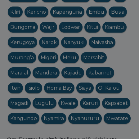
Kilifi
Kericho
Kapenguria
Embu
Busia
Bungoma
Wajir
Lodwar
Kitui
Kiambu
Kerugoya
Narok
Nanyuki
Naivasha
Murang’a
Migori
Meru
Marsabit
Maralal
Mandera
Kajiado
Kabarnet
Iten
Isiolo
Homa Bay
Siaya
Ol Kalou
Magadi
Lugulu
Kwale
Karuri
Kapsabet
Kangundo
Nyamira
Nyahururu
Mwatate