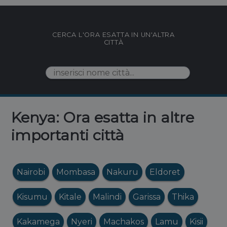
CERCA L'ORA ESATTA IN UN'ALTRA
CITTÀ
Kenya: Ora esatta in altre
importanti città
Nairobi
Mombasa
Nakuru
Eldoret
Kisumu
Kitale
Malindi
Garissa
Thika
Kakamega
Nyeri
Machakos
Lamu
Kisii