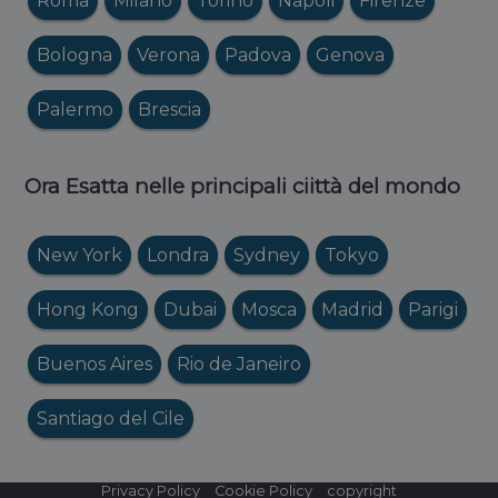
Roma
Milano
Torino
Napoli
Firenze
Bologna
Verona
Padova
Genova
Palermo
Brescia
Ora Esatta nelle principali ciittà del mondo
New York
Londra
Sydney
Tokyo
Hong Kong
Dubai
Mosca
Madrid
Parigi
Buenos Aires
Rio de Janeiro
Santiago del Cile
Privacy Policy
Cookie Policy
copyright