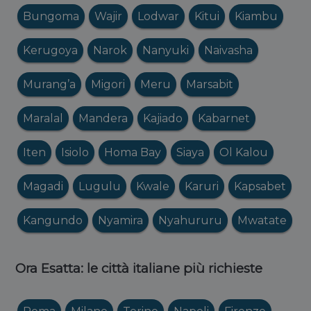
Bungoma
Wajir
Lodwar
Kitui
Kiambu
Kerugoya
Narok
Nanyuki
Naivasha
Murang’a
Migori
Meru
Marsabit
Maralal
Mandera
Kajiado
Kabarnet
Iten
Isiolo
Homa Bay
Siaya
Ol Kalou
Magadi
Lugulu
Kwale
Karuri
Kapsabet
Kangundo
Nyamira
Nyahururu
Mwatate
Ora Esatta: le città italiane più richieste