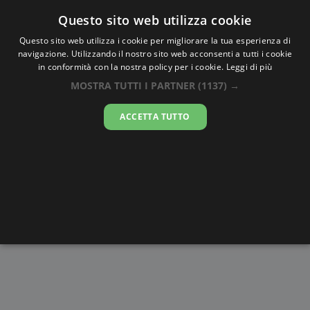
Oraesatta
.co
Questo sito web utilizza cookie
Questo sito web utilizza i cookie per migliorare la tua esperienza di
navigazione. Utilizzando il nostro sito web acconsenti a tutti i cookie
Ora Esatta
Nairobi
in conformità con la nostra policy per i cookie.
Leggi di più
MOSTRA TUTTI I PARTNER
(1137) →
14:17:39
ACCETTA TUTTO
venerdì 7 agosto 2026
Alba e
Disegni da
Fasi lunari
Cronometro
Tramonto
colorare