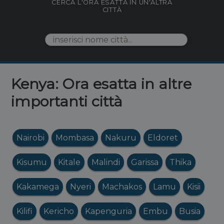
CERCA L'ORA ESATTA IN UN'ALTRA
CITTÀ
Kenya: Ora esatta in altre
importanti città
Nairobi
Mombasa
Nakuru
Eldoret
Kisumu
Kitale
Malindi
Garissa
Thika
Kakamega
Nyeri
Machakos
Lamu
Kisii
Kilifi
Kericho
Kapenguria
Embu
Busia