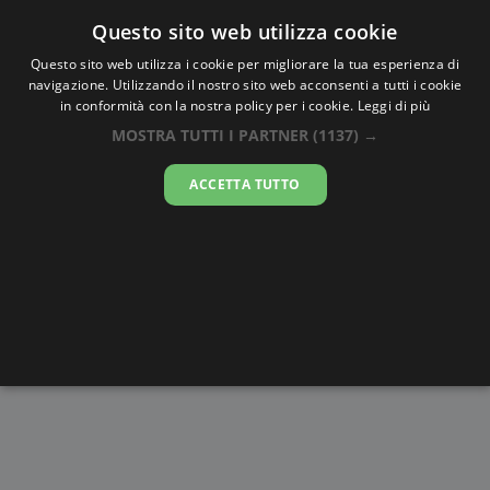
Oraesatta
.co
Questo sito web utilizza cookie
Questo sito web utilizza i cookie per migliorare la tua esperienza di
navigazione. Utilizzando il nostro sito web acconsenti a tutti i cookie
Ora Esatta
Migori
in conformità con la nostra policy per i cookie.
Leggi di più
MOSTRA TUTTI I PARTNER
(1137) →
11:44:00
ACCETTA TUTTO
venerdì 7 agosto 2026
Alba e
Disegni da
Fasi lunari
Cronometro
Tramonto
colorare