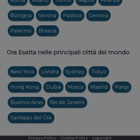
Roma
Milano
Torino
Napoli
Firenze
Bologna
Verona
Padova
Genova
Palermo
Brescia
Ora Esatta nelle principali ciittà del mondo
New York
Londra
Sydney
Tokyo
Hong Kong
Dubai
Mosca
Madrid
Parigi
Buenos Aires
Rio de Janeiro
Santiago del Cile
Privacy Policy
Cookie Policy
copyright