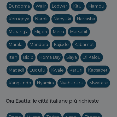
Bungoma
Wajir
Lodwar
Kitui
Kiambu
Kerugoya
Narok
Nanyuki
Naivasha
Murang’a
Migori
Meru
Marsabit
Maralal
Mandera
Kajiado
Kabarnet
Iten
Isiolo
Homa Bay
Siaya
Ol Kalou
Magadi
Lugulu
Kwale
Karuri
Kapsabet
Kangundo
Nyamira
Nyahururu
Mwatate
Ora Esatta: le città italiane più richieste