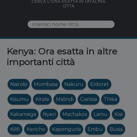
CERCA L'ORA ESATTA IN UN'ALTRA
CITTÀ
Kenya: Ora esatta in altre
importanti città
Nairobi
Mombasa
Nakuru
Eldoret
Kisumu
Kitale
Malindi
Garissa
Thika
Kakamega
Nyeri
Machakos
Lamu
Kisii
Kilifi
Kericho
Kapenguria
Embu
Busia