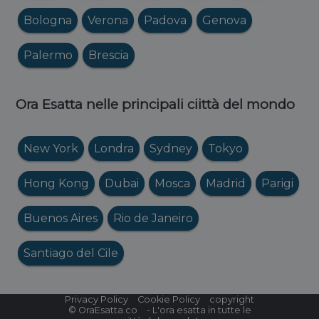
Bologna
Verona
Padova
Genova
Palermo
Brescia
Ora Esatta nelle principali ciittà del mondo
New York
Londra
Sydney
Tokyo
Hong Kong
Dubai
Mosca
Madrid
Parigi
Buenos Aires
Rio de Janeiro
Santiago del Cile
Privacy Policy
Cookie Policy
copyright
©
OraEsatta.co
- L'ora esatta in tutte le