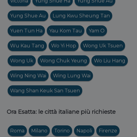
Victoria
Yung Shue Ha
Yung Shue Au
Yung Shue Au
Lung Kwu Sheung Tan
Yuen Tun Ha
Yau Kom Tau
Yam O
Wu Kau Tang
Wo Yi Hop
Wong Uk Tsuen
Wong Uk
Wong Chuk Yeung
Wo Liu Hang
Wing Ning Wai
Wing Lung Wai
Wang Shan Keuk San Tsuen
Ora Esatta: le città italiane più richieste
Roma
Milano
Torino
Napoli
Firenze