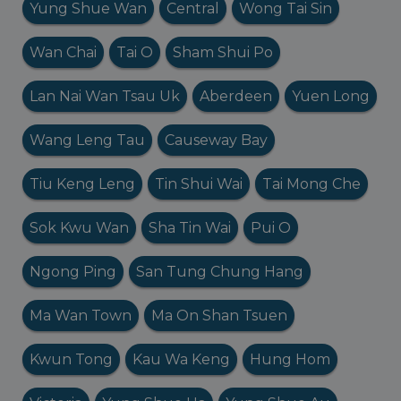
Yung Shue Wan
Central
Wong Tai Sin
Wan Chai
Tai O
Sham Shui Po
Lan Nai Wan Tsau Uk
Aberdeen
Yuen Long
Wang Leng Tau
Causeway Bay
Tiu Keng Leng
Tin Shui Wai
Tai Mong Che
Sok Kwu Wan
Sha Tin Wai
Pui O
Ngong Ping
San Tung Chung Hang
Ma Wan Town
Ma On Shan Tsuen
Kwun Tong
Kau Wa Keng
Hung Hom