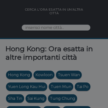
CERCA L'ORA ESATTA IN UN'ALTRA
CITTÀ
Hong Kong: Ora esatta in
altre importanti città
Hong Kong
Kowloon
Tsuen Wan
Yuen Long Kau Hui
Tuen Mun
Tai Po
Sha Tin
Sai Kung
Tung Chung