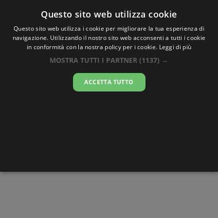
Oraesatta
.co
Questo sito web utilizza cookie
Questo sito web utilizza i cookie per migliorare la tua esperienza di
navigazione. Utilizzando il nostro sito web acconsenti a tutti i cookie
Ora Esatta
Kwun Tong
in conformità con la nostra policy per i cookie.
Leggi di più
MOSTRA TUTTI I PARTNER
(1137) →
02:03:52
ACCETTA TUTTO
domenica 9 agosto 2026
Alba e
Disegni da
Fasi lunari
Cronometro
Tramonto
colorare